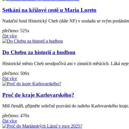
Setkání na křížové cestě u Maria Loreto
Nadační fond Historický Cheb (dále NF) v souladu se svým posláním
přečteno: 525x
číst více
Do Chebu za historií a hudbou
Historické město Cheb neodpočívá ani v zimních měsících. Láká nejen n
přečteno: 506x
číst více
Proč do kraje Karlovarského?
Milí čtenáři, přijměte srdečné pozvání do našeho Karlovarského kraje.
přečteno: 470x
číst více