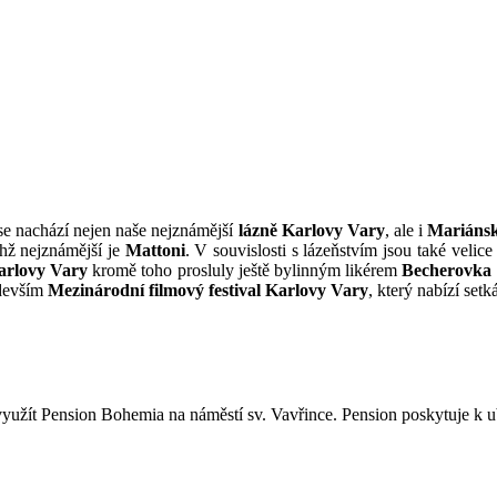
se nachází nejen naše nejznámější
lázně
Karlovy Vary
, ale i
Mariáns
chž nejznámější je
Mattoni
. V souvislosti s lázeňstvím jsou také veli
arlovy Vary
kromě toho prosluly ještě bylinným likérem
Becherovka
edevším
Mezinárodní filmový festival Karlovy Vary
, který nabízí set
využít Pension Bohemia na náměstí sv. Vavřince. Pension poskytuje k ub