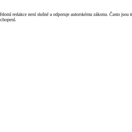
mí redakce není slušné a odporuje autorskému zákonu. Často jsou tu zve
chopení.