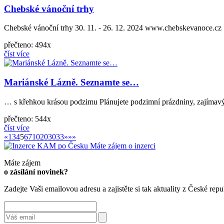
Chebské vánoční trhy
Chebské vánoční trhy 30. 11. - 26. 12. 2024 www.chebskevanoce.cz
přečteno: 494x
číst více
Mariánské Lázně. Seznamte se…
… s křehkou krásou podzimu Plánujete podzimní prázdniny, zajímavý vý
přečteno: 544x
číst více
«
»
«
1
3
4
5
6
7
10
20
30
33
»
»»
Máte zájem o inzerci
Máte zájem
o zásílání novinek?
Zadejte Vaši emailovou adresu a zajistěte si tak aktuality z České repu