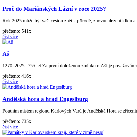
Proč do Mariánských Lázní v roce 2025?
Rok 2025 může být vaší cestou zpět k přírodě, znovunalezení klidu a 
přečteno: 541x
číst více
Aš
1270–2025 | 755 let Za první doloženou zmínku o Aši je považován z
přečteno: 416x
číst více
Andělská hora a hrad Engeslburg
Poutním místem regionu Karlových Varů je Andělská Hora se zřícenino
přečteno: 735x
číst více