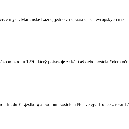
čisté mysli. Mariánské Lázně, jedno z nejkrásnějších evropských měst s
áznam z roku 1270, který potvrzuje získání ašského kostela řádem ně
u hradu Engeslburg a poutním kostelem Nejsvětější Trojice z roku 1712