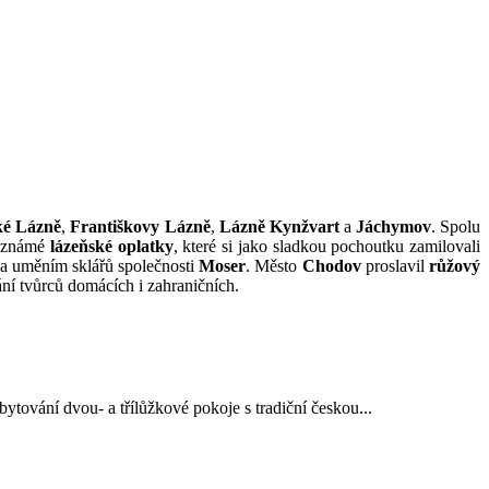
ké Lázně
,
Františkovy Lázně
,
Lázně Kynžvart
a
Jáchymov
. Spolu
ce známé
lázeňské oplatky
, které si jako sladkou pochoutku zamilovali
a uměním sklářů společnosti
Moser
. Město
Chodov
proslavil
růžový
kání tvůrců domácích i zahraničních.
ytování dvou- a třílůžkové pokoje s tradiční českou...