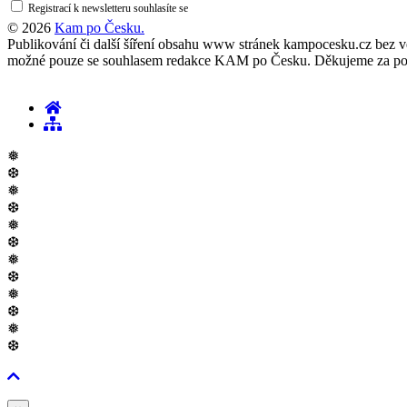
Registrací k newsletteru souhlasíte se
zásadami ochrany osobních údajů
© 2026
Kam po Česku.
Publikování či další šíření obsahu www stránek kampocesku.cz bez vědo
možné pouze se souhlasem redakce KAM po Česku. Děkujeme za po
❅
❆
❅
❆
❅
❆
❅
❆
❅
❆
❅
❆