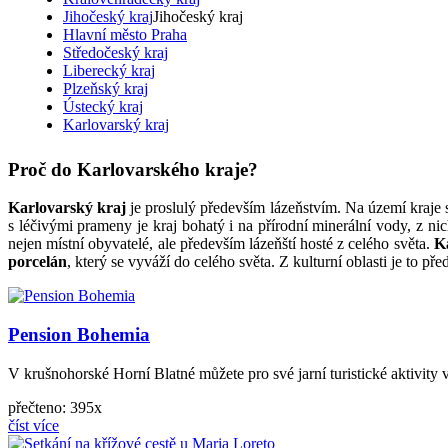
Jihočeský kraj
Jihočeský kraj
Hlavní město Praha
Středočeský kraj
Liberecký kraj
Plzeňský kraj
Ústecký kraj
Karlovarský kraj
Proč do Karlovarského kraje?
Karlovarský kraj
je proslulý především lázeňstvím. Na území kraje 
s léčivými prameny je kraj bohatý i na přírodní minerální vody, z ni
nejen místní obyvatelé, ale především lázeňští hosté z celého světa.
K
porcelán
, který se vyváží do celého světa. Z kulturní oblasti je to př
Pension Bohemia
V krušnohorské Horní Blatné můžete pro své jarní turistické aktivity 
přečteno: 395x
číst více