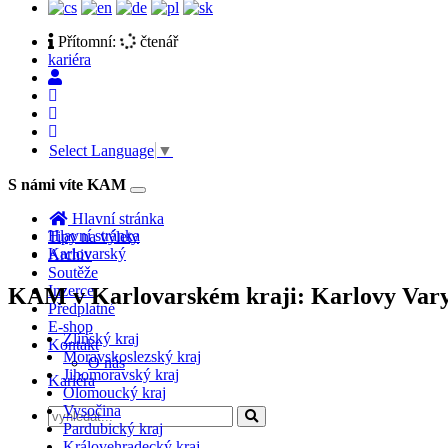
Přítomní:
čtenář
kariéra
Select Language
▼
S námi víte KAM
Toggle
navigation
Hlavní stránka
Hlavní stránka
Tipy na výlety
Karlovarský
Archiv
Soutěže
Inzerce
KAM v Karlovarském kraji: Karlovy Vary,
Předplatné
E-shop
Zlínský kraj
Kontakt
Moravskoslezský kraj
O nás
Jihomoravský kraj
Kariéra
Olomoucký kraj
Vysočina
Pardubický kraj
Královehradecký kraj