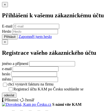
Zavřít
×
Přihlášení k vašemu zákaznickému účtu
E-mail
Heslo
Zapomněl jsem heslo
Přihlásit
Zavřít
×
Registrace vašeho zákaznického účtu
jméno a příjmení
e-mail
heslo
město
chci vystavit fakturu na firmu
Registrací účtu KAM po Česku souhlasíte se
zásady ochrany osob
odeslat
Přítomní:
čtenář
S námi víte KAM