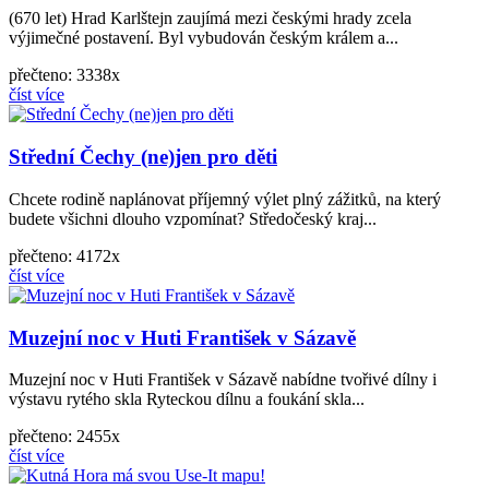
(670 let) Hrad Karlštejn zaujímá mezi českými hrady zcela
výjimečné postavení. Byl vybudován českým králem a...
přečteno: 3338x
číst více
Střední Čechy (ne)jen pro děti
Chcete rodině naplánovat příjemný výlet plný zážitků, na který
budete všichni dlouho vzpomínat? Středočeský kraj...
přečteno: 4172x
číst více
Muzejní noc v Huti František v Sázavě
Muzejní noc v Huti František v Sázavě nabídne tvořivé dílny i
výstavu rytého skla Ryteckou dílnu a foukání skla...
přečteno: 2455x
číst více