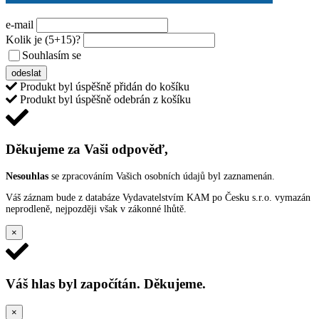
e-mail
Kolik je
(5+15)
?
Souhlasím se
VŠEOBECNÝMI PODMÍNKAMI ANKETY O CENY
odeslat
Produkt byl úspěšně přidán do košíku
Produkt byl úspěšně odebrán z košíku
Děkujeme za Vaši odpověď,
Nesouhlas
se zpracováním Vašich osobních údajů byl zaznamenán.
Váš záznam bude z databáze Vydavatelstvím KAM po Česku s.r.o. vymazán
neprodleně, nejpozději však v zákonné lhůtě.
×
Váš hlas byl započítán. Děkujeme.
×