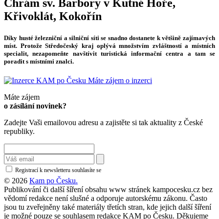
Chrám sv. Barbory v Kutné Hoře,
Křivoklát, Kokořín
Díky husté železniční a silniční síti se snadno dostanete k většině zajímavých
míst. Protože Středočeský kraj oplývá množstvím zvláštností a místních
specialit, nezapomeňte navštívit turistická informační centra a tam se
poradit s místními znalci.
Máte zájem o inzerci
Máte zájem
o zásílání novinek?
Zadejte Vaši emailovou adresu a zajistěte si tak aktuality z České
republiky.
Registrací k newsletteru souhlasíte se
zásadami ochrany osobních údajů
© 2026
Kam po Česku.
Publikování či další šíření obsahu www stránek kampocesku.cz bez
vědomí redakce není slušné a odporuje autorskému zákonu. Často
jsou tu zveřejněny také materiály třetích stran, kde jejich další šíření
je možné pouze se souhlasem redakce KAM po Česku. Děkujeme