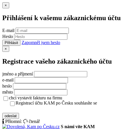
Zavřít
×
Přihlášení k vašemu zákaznickému účtu
E-mail
Heslo
Zapomněl jsem heslo
Přihlásit
Zavřít
×
Registrace vašeho zákaznického účtu
jméno a příjmení
e-mail
heslo
město
chci vystavit fakturu na firmu
Registrací účtu KAM po Česku souhlasíte se
zásady ochrany osobních údajů
odeslat
Přítomní:
čtenář
S námi víte KAM