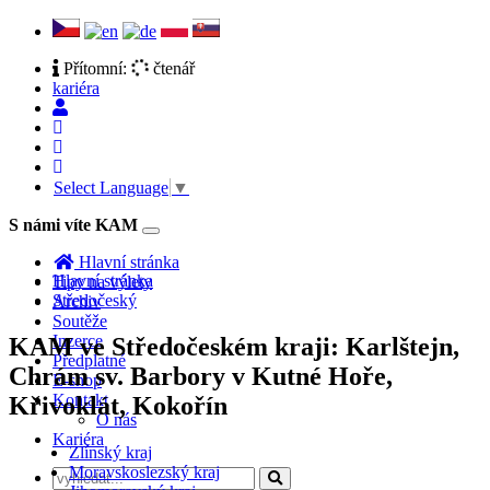
Přítomní:
čtenář
kariéra
Select Language
▼
S námi víte KAM
Toggle
navigation
Hlavní stránka
Hlavní stránka
Tipy na výlety
Středočeský
Archiv
Soutěže
Inzerce
KAM ve Středočeském kraji: Karlštejn,
Předplatné
Chrám sv. Barbory v Kutné Hoře,
E-shop
Kontakt
Křivoklát, Kokořín
O nás
Kariéra
Zlínský kraj
Moravskoslezský kraj