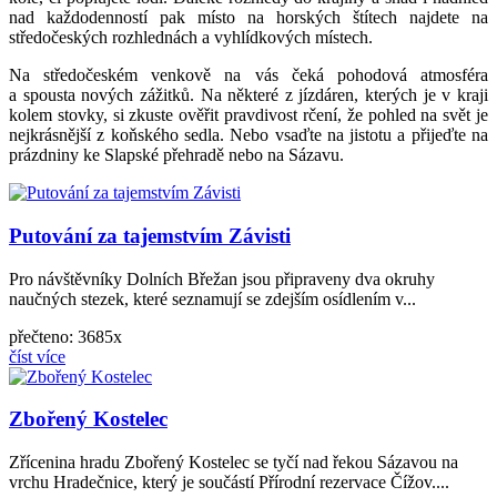
nad každodenností pak místo na horských štítech najdete na
středočeských rozhlednách a vyhlídkových místech.
Na středočeském venkově na vás čeká pohodová atmosféra
a spousta nových zážitků. Na některé z jízdáren, kterých je v kraji
kolem stovky, si zkuste ověřit pravdivost rčení, že pohled na svět je
nejkrásnější z koňského sedla. Nebo vsaďte na jistotu a přijeďte na
prázdniny ke Slapské přehradě nebo na Sázavu.
Putování za tajemstvím Závisti
Pro návštěvníky Dolních Břežan jsou připraveny dva okruhy
naučných stezek, které seznamují se zdejším osídlením v...
přečteno: 3685x
číst více
Zbořený Kostelec
Zřícenina hradu Zbořený Kostelec se tyčí nad řekou Sázavou na
vrchu Hradečnice, který je součástí Přírodní rezervace Čížov....