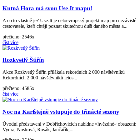
Kutná Hora má svou Use-It mapu!
A co to vlastně je? Use-It je celoevropský projekt map pro nezávislé
cestovatele, kteří chtějí poznat skutečnou duši daného města a...
přečteno: 2546x
číst více
Rozkvetlý Štiřín
Akce Rozkvetlý Štiřín přilákala rekordních 2 000 návštěvníků
Rekordních 2 000 návštěvníků letos...
přečteno: 4585x
číst více
Noc na Karlštejně vstupuje do třinácté sezony
Úvodní představení v Dobřichovicích nabídne »hvězdné« obsazení:
Vydra, Nosková, Rosák, Jančařík,...