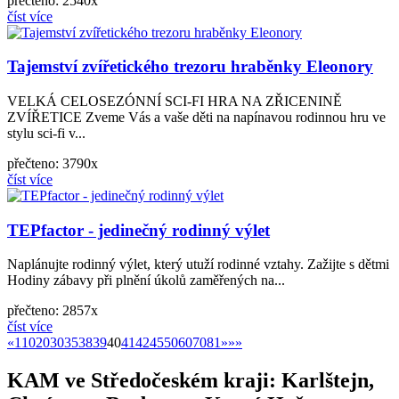
přečteno: 2540x
číst více
Tajemství zvířetického trezoru hraběnky Eleonory
VELKÁ CELOSEZÓNNÍ SCI-FI HRA NA ZŘICENINĚ
ZVÍŘETICE Zveme Vás a vaše děti na napínavou rodinnou hru ve
stylu sci-fi v...
přečteno: 3790x
číst více
TEPfactor - jedinečný rodinný výlet
Naplánujte rodinný výlet, který utuží rodinné vztahy. Zažijte s dětmi
Hodiny zábavy při plnění úkolů zaměřených na...
přečteno: 2857x
číst více
«
»
«
1
10
20
30
35
38
39
40
41
42
45
50
60
70
81
»
»»
KAM ve Středočeském kraji: Karlštejn,