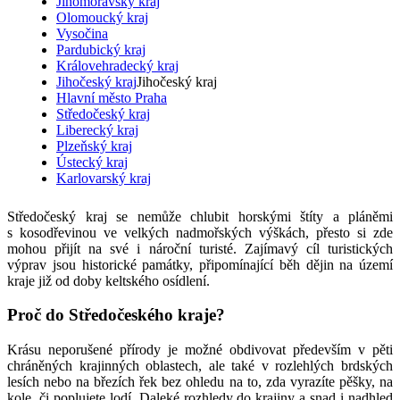
Jihomoravský kraj
Olomoucký kraj
Vysočina
Pardubický kraj
Královehradecký kraj
Jihočeský kraj
Jihočeský kraj
Hlavní město Praha
Středočeský kraj
Liberecký kraj
Plzeňský kraj
Ústecký kraj
Karlovarský kraj
Středočeský kraj se nemůže chlubit horskými štíty a pláněmi
s kosodřevinou ve velkých nadmořských výškách, přesto si zde
mohou přijít na své i nároční turisté. Zajímavý cíl turistických
výprav jsou historické památky, připomínající běh dějin na území
kraje již od doby keltského osídlení.
Proč do Středočeského kraje?
Krásu neporušené přírody je možné obdivovat především v pěti
chráněných krajinných oblastech, ale také v rozlehlých brdských
lesích nebo na březích řek bez ohledu na to, zda vyrazíte pěšky, na
kole, či poplujete lodí. Daleké rozhledy do krajiny a snad i nadhled