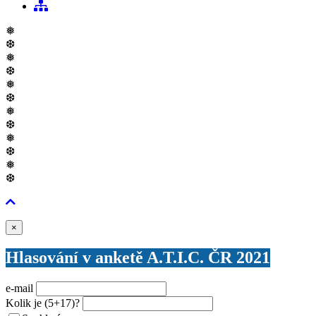
❅
❆
❅
❆
❅
❆
❅
❆
❅
❆
❅
❆
Zavřít
×
Hlasování v anketě A.T.I.C. ČR 2021
e-mail
Kolik je
(5+17)
?