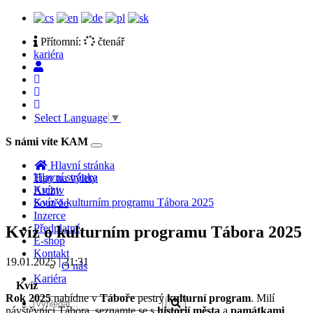
Přítomní:
čtenář
kariéra
Select Language
▼
S námi víte KAM
Toggle
navigation
Hlavní stránka
Hlavní stránka
Tipy na výlety
Kvízy
Archiv
Kvíz o kulturním programu Tábora 2025
Soutěže
Inzerce
Předplatné
Kvíz o kulturním programu Tábora 2025
E-shop
Kontakt
19.01.2025 | 21:31
O nás
Kariéra
Kvíz
Rok 2025
nabídne v
Táboře
pestrý
kulturní program
. Milí
návštěvníci Tábora, seznamte se s
historií města
a
památkami
,