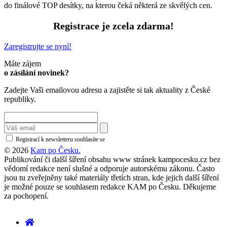
do finálové TOP desítky, na kterou čeká některá ze skvělých cen.
Registrace je zcela zdarma!
Zaregistrujte se nyní!
Máte zájem
o zásílání novinek?
Zadejte Vaši emailovou adresu a zajistěte si tak aktuality z České
republiky.
Registrací k newsletteru souhlasíte se
zásadami ochrany osobních údajů
© 2026
Kam po Česku.
Publikování či další šíření obsahu www stránek kampocesku.cz bez
vědomí redakce není slušné a odporuje autorskému zákonu. Často
jsou tu zveřejněny také materiály třetích stran, kde jejich další šíření
je možné pouze se souhlasem redakce KAM po Česku. Děkujeme
za pochopení.