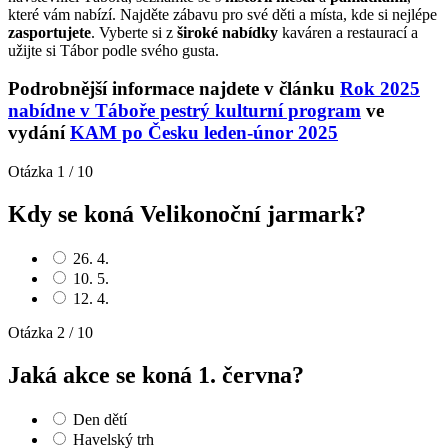
které vám nabízí. Najděte zábavu pro své děti a místa, kde si nejlépe
zasportujete
. Vyberte si z
široké nabídky
kaváren a restaurací a
užijte si Tábor podle svého gusta.
Podrobnější informace najdete v článku
Rok 2025
nabídne v Táboře pestrý kulturní program
ve
vydání
KAM po Česku leden-únor 2025
Otázka 1 / 10
Kdy se koná Velikonoční jarmark?
26. 4.
10. 5.
12. 4.
Otázka 2 / 10
Jaká akce se koná 1. června?
Den dětí
Havelský trh