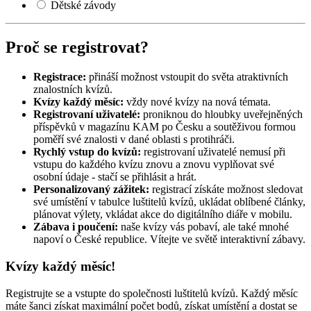
Dětské závody
Proč se registrovat?
Registrace:
přináší možnost vstoupit do světa atraktivních
znalostních kvízů.
Kvízy každý měsíc:
vždy nové kvízy na nová témata.
Registrovaní uživatelé:
proniknou do hloubky uveřejněných
příspěvků v magazínu KAM po Česku a soutěživou formou
poměří své znalosti v dané oblasti s protihráči.
Rychlý vstup do kvízů:
registrovaní uživatelé nemusí při
vstupu do každého kvízu znovu a znovu vyplňovat své
osobní údaje - stačí se přihlásit a hrát.
Personalizovaný zážitek:
registrací získáte možnost sledovat
své umístění v tabulce luštitelů kvízů, ukládat oblíbené články,
plánovat výlety, vkládat akce do digitálního diáře v mobilu.
Zábava i poučení:
naše kvízy vás pobaví, ale také mnohé
napoví o České republice. Vítejte ve světě interaktivní zábavy.
Kvízy každý měsíc!
Registrujte se a vstupte do společnosti luštitelů kvízů. Každý měsíc
máte šanci získat maximální počet bodů, získat umístění a dostat se