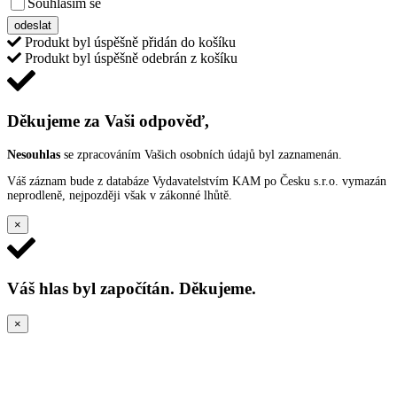
Souhlasím se
VŠEOBECNÝMI PODMÍNKAMI ANKETY O CENY
odeslat
Produkt byl úspěšně přidán do košíku
Produkt byl úspěšně odebrán z košíku
Děkujeme za Vaši odpověď,
Nesouhlas
se zpracováním Vašich osobních údajů byl zaznamenán.
Váš záznam bude z databáze Vydavatelstvím KAM po Česku s.r.o. vymazán
neprodleně, nejpozději však v zákonné lhůtě.
×
Váš hlas byl započítán. Děkujeme.
×