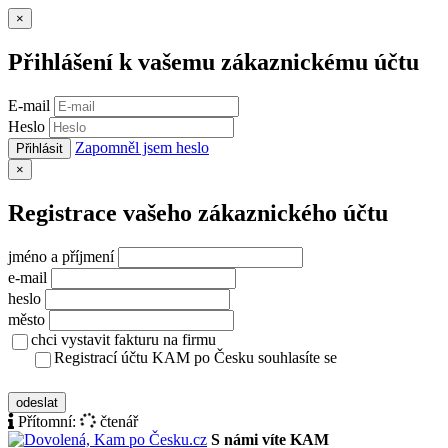
Zavřít
×
Přihlášení k vašemu zákaznickému účtu
E-mail
Heslo
Zapomněl jsem heslo
Přihlásit
Zavřít
×
Registrace vašeho zákaznického účtu
jméno a příjmení
e-mail
heslo
město
chci vystavit fakturu na firmu
Registrací účtu KAM po Česku souhlasíte se
zásady ochrany osobních údajů
odeslat
Přítomní:
čtenář
S námi víte KAM