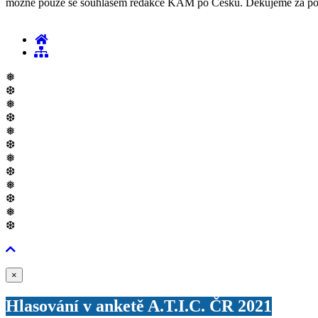
možné pouze se souhlasem redakce KAM po Česku. Děkujeme za po
❅
❆
❅
❆
❅
❆
❅
❆
❅
❆
❅
❆
Zavřít
×
Hlasování v anketě A.T.I.C. ČR 2021