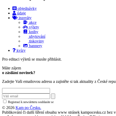
objednávky
údaje
inzeráty
akce
výlety
knihy
ubytování
tiskoviny
bannery
kvízy
Pro editaci výletů se musíte přihlásit.
Máte zájem
o zásílání novinek?
Zadejte Vaši emailovou adresu a zajistěte si tak aktuality z České repu
Registrací k newsletteru souhlasíte se
zásadami ochrany osobních údajů
© 2026
Kam po Česku.
Publikování či další šíření obsahu www stránek kampocesku.cz bez vědo