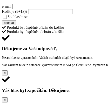
e-mail
Kolik je
(9+13)
?
Souhlasím se
VŠEOBECNÝMI PODMÍNKAMI ANKETY O CENY
odeslat
Produkt byl úspěšně přidán do košíku
Produkt byl úspěšně odebrán z košíku
Děkujeme za Vaši odpověď,
Nesouhlas
se zpracováním Vašich osobních údajů byl zaznamenán.
Váš záznam bude z databáze Vydavatelstvím KAM po Česku s.r.o. vymazán nep
×
Váš hlas byl započítán. Děkujeme.
×