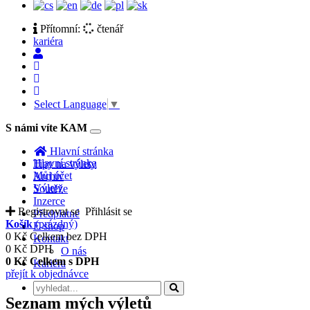
Přítomní:
čtenář
kariéra
Select Language
▼
S námi víte KAM
Toggle
navigation
Hlavní stránka
Hlavní stránka
Tipy na výlety
Můj účet
Archiv
Výlety
Soutěže
Inzerce
Registrovat se
Přihlásit se
Předplatné
Košík
(prázdný)
E-shop
0 Kč
Celkem bez DPH
Kontakt
0 Kč
DPH
O nás
0 Kč
Celkem s DPH
Kariéra
přejít k objednávce
Seznam mých výletů