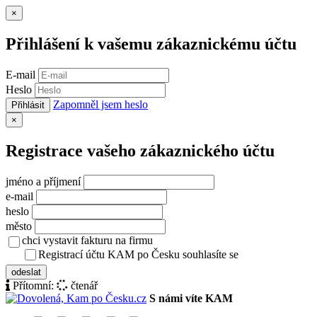
Zavřít
×
Přihlášení k vašemu zákaznickému účtu
E-mail
Heslo
Zapomněl jsem heslo
Přihlásit
Zavřít
×
Registrace vašeho zákaznického účtu
jméno a příjmení
e-mail
heslo
město
chci vystavit fakturu na firmu
Registrací účtu KAM po Česku souhlasíte se
zásady ochrany osob
odeslat
Přítomní:
čtenář
S námi víte KAM