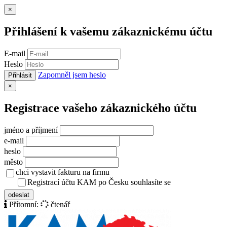
Zavřít
×
Přihlášení k vašemu zákaznickému účtu
E-mail
Heslo
Zapomněl jsem heslo
Přihlásit
Zavřít
×
Registrace vašeho zákaznického účtu
jméno a příjmení
e-mail
heslo
město
chci vystavit fakturu na firmu
Registrací účtu KAM po Česku souhlasíte se
zásady ochrany osob
odeslat
Přítomní:
čtenář