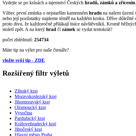
Vydejte se po krásách a tajemství Českých
hradů, zámků a zřícenin
Vůbec první zmínka o nejstarším kamenném
hradu
na našem území se
nebo její pozůstatky najdeme téměř na každém kroku. Dříve důležité
proto divu, že každoročně přilákají tisíce návštěvníků. Kromě běžný
století zpět. A na který
hrad
či
zámek
se vydat tentokrát?
počet zhlédnutí:
254734
Máte tip na výlet pro naše čtenáře?
vložte svůj tip - ZDE
Rozšířený filtr výletů
Zlínský kraj
Moravskoslezský kraj
Jihomoravský kraj
Olomoucký kraj
Vysočina
Pardubický kraj
Královehradecký kraj
Jihočeský kraj
Hlavní město Praha