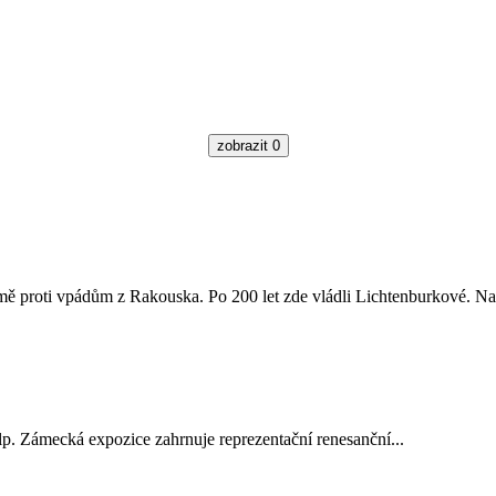
zobrazit
0
země proti vpádům z Rakouska. Po 200 let zde vládli Lichtenburkové. Na.
lp. Zámecká expozice zahrnuje reprezentační renesanční...