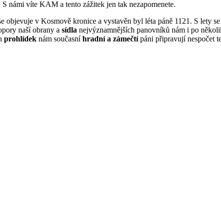
. S námi víte KAM a tento zážitek jen tak nezapomenete.
 objevuje v Kosmově kronice a vystavěn byl léta páně 1121. S lety s
 opory naší obrany a
sídla
nejvýznamnějších panovníků nám i po několika
ch
prohlídek
nám současní
hradní a zámečtí
páni připravují nespočet t