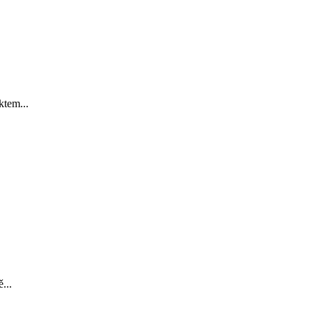
ktem...
...