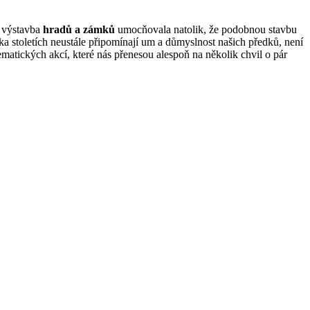
e výstavba
hradů a zámků
umocňovala natolik, že podobnou stavbu
 stoletích neustále připomínají um a důmyslnost našich předků, není
ematických akcí, které nás přenesou alespoň na několik chvil o pár