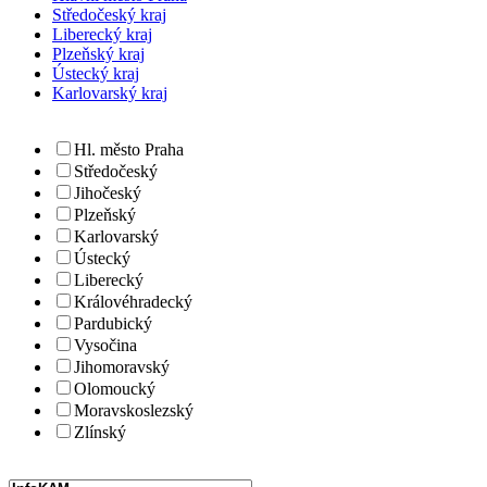
Středočeský kraj
Liberecký kraj
Plzeňský kraj
Ústecký kraj
Karlovarský kraj
Hl. město Praha
Středočeský
Jihočeský
Plzeňský
Karlovarský
Ústecký
Liberecký
Královéhradecký
Pardubický
Vysočina
Jihomoravský
Olomoucký
Moravskoslezský
Zlínský