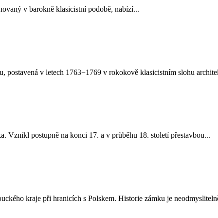
vaný v barokně klasicistní podobě, nabízí...
tu, postavená v letech 1763−1769 v rokokově klasicistním slohu archite
Vznikl postupně na konci 17. a v průběhu 18. století přestavbou...
kého kraje při hranicích s Polskem. Historie zámku je neodmyslitelně