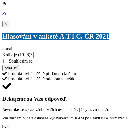
❆
Zavřít
×
Hlasování v anketě A.T.I.C. ČR 2021
e-mail
Kolik je
(19+6)
?
Souhlasím se
VŠEOBECNÝMI PODMÍNKAMI ANKETY O CENY
odeslat
Produkt byl úspěšně přidán do košíku
Produkt byl úspěšně odebrán z košíku
Děkujeme za Vaši odpověď,
Nesouhlas
se zpracováním Vašich osobních údajů byl zaznamenán.
Váš záznam bude z databáze Vydavatelstvím KAM po Česku s.r.o. vymazán nep
×