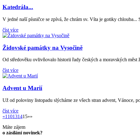
Katedrála...
V jedné naší písničce se zpívá, že chrám sv. Víta je gotiky chlouba... S t
číst více
Židovské památky na Vysočině
Od středověku ovlivňovalo historii řady českých a moravských měst 
číst více
Advent u Marií
Už od poloviny listopadu slýcháme ze všech stran advent, Vánoce, pot
číst více
«
«
1
10
13
14
15
»»
Máte zájem
o zásílání novinek?