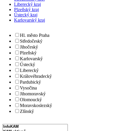
Liberecký kraj
Plzeňský kraj
Ústecký kraj
Karlovarský kraj
Hl. město Praha
Středočeský
Jihočeský
Plzeňský
Karlovarský
Ústecký
Liberecký
Královéhradecký
Pardubický
Vysočina
Jihomoravský
Olomoucký
Moravskoslezský
Zlínský