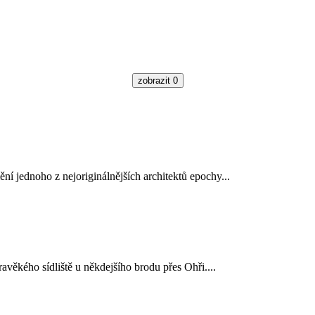
zobrazit
0
í jednoho z nejoriginálnějších architektů epochy...
avěkého sídliště u někdejšího brodu přes Ohři....