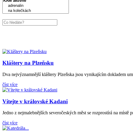
Kláštery na Plzeňsku
Dva nejvýznamnější kláštery Plzeňska jsou vynikajícím dokladem uměn
číst více
Vítejte v královské Kadani
Jedno z nejmalebnějších severočeských měst se rozprostírá na místě pr
číst více