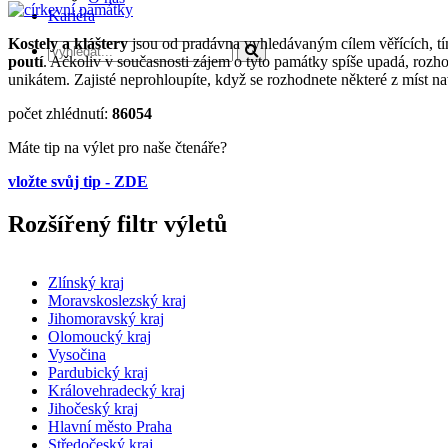
Kariéra
Kostely a kláštery
jsou od pradávna vyhledávaným cílem věřících, t
poutí
. Ačkoliv v současnosti zájem o tyto památky spíše upadá, rozh
unikátem. Zajisté neprohloupíte, když se rozhodnete některé z míst na
počet zhlédnutí:
86054
Máte tip na výlet pro naše čtenáře?
vložte svůj tip - ZDE
Rozšířený filtr výletů
Zlínský kraj
Moravskoslezský kraj
Jihomoravský kraj
Olomoucký kraj
Vysočina
Pardubický kraj
Královehradecký kraj
Jihočeský kraj
Hlavní město Praha
Středočeský kraj