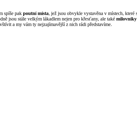
ím spíše pak
poutní místa
, jež jsou obvykle vystavěna v místech, které
odně jsou stále velkým lákadlem nejen pro křesťany, ale také
milovníky
vštívit a my vám ty nejzajímavější z nich rádi představíme.