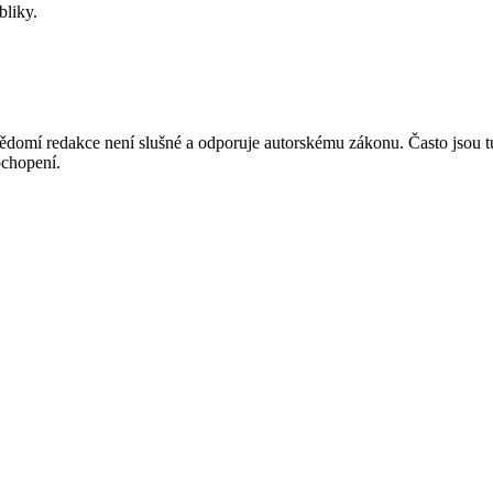
bliky.
mí redakce není slušné a odporuje autorskému zákonu. Často jsou tu zve
chopení.