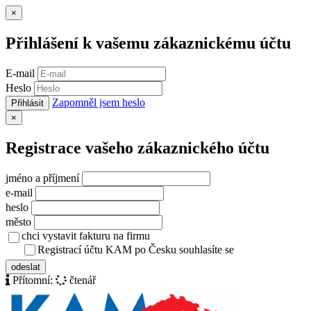
Zavřít
×
Přihlášení k vašemu zákaznickému účtu
E-mail
Heslo
Zapomněl jsem heslo
Přihlásit
Zavřít
×
Registrace vašeho zákaznického účtu
jméno a příjmení
e-mail
heslo
město
chci vystavit fakturu na firmu
Registrací účtu KAM po Česku souhlasíte se
zásady ochrany osob
odeslat
Přítomní:
čtenář