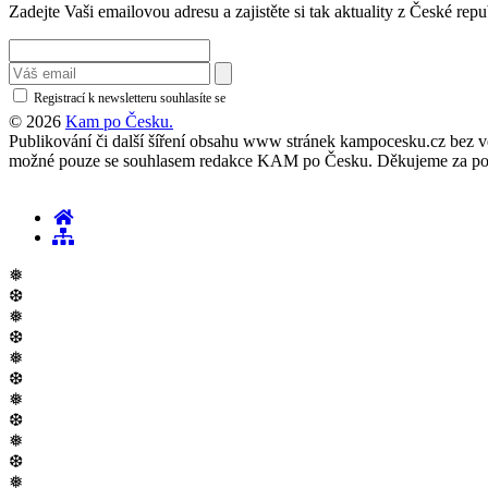
Zadejte Vaši emailovou adresu a zajistěte si tak aktuality z České repu
Registrací k newsletteru souhlasíte se
zásadami ochrany osobních údajů
© 2026
Kam po Česku.
Publikování či další šíření obsahu www stránek kampocesku.cz bez vědo
možné pouze se souhlasem redakce KAM po Česku. Děkujeme za po
❅
❆
❅
❆
❅
❆
❅
❆
❅
❆
❅