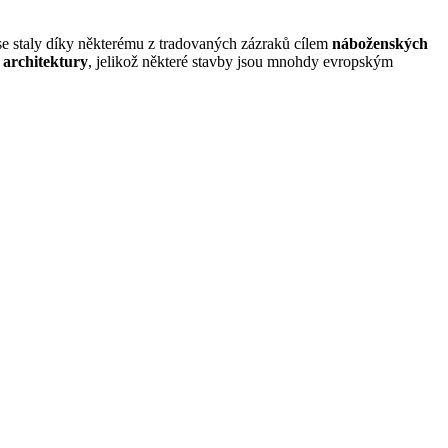
 se staly díky některému z tradovaných zázraků cílem
náboženských
 architektury
, jelikož některé stavby jsou mnohdy evropským