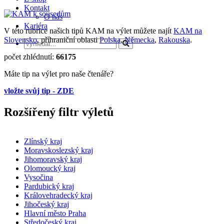
Kontakt
O nás
Kariéra
V této rubrice našich tipů KAM na výlet můžete najít
KAM na
Slovensko
, příhraniční oblasti
Polska
,
Německa
,
Rakouska
.
počet zhlédnutí:
66175
Máte tip na výlet pro naše čtenáře?
vložte svůj tip - ZDE
Rozšířený filtr výletů
Zlínský kraj
Moravskoslezský kraj
Jihomoravský kraj
Olomoucký kraj
Vysočina
Pardubický kraj
Královehradecký kraj
Jihočeský kraj
Hlavní město Praha
Středočeský kraj