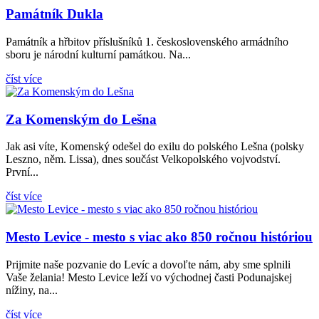
Památník Dukla
Památník a hřbitov příslušníků 1. československého armádního
sboru je národní kulturní památkou. Na...
číst více
Za Komenským do Lešna
Jak asi víte, Komenský odešel do exilu do polského Lešna (polsky
Leszno, něm. Lissa), dnes součást Velkopolského vojvodství.
První...
číst více
Mesto Levice - mesto s viac ako 850 ročnou históriou
Prijmite naše pozvanie do Levíc a dovoľte nám, aby sme splnili
Vaše želania! Mesto Levice leží vo východnej časti Podunajskej
nížiny, na...
číst více