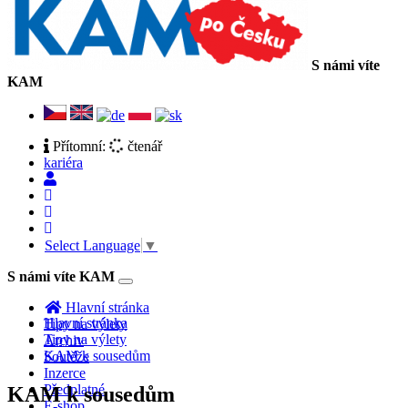
S námi víte
KAM
Přítomní:
čtenář
kariéra
Select Language
▼
S námi víte KAM
Toggle
navigation
Hlavní stránka
Hlavní stránka
Tipy na výlety
Tipy na výlety
Archiv
KAM k sousedům
Soutěže
Inzerce
Předplatné
KAM k sousedům
E-shop