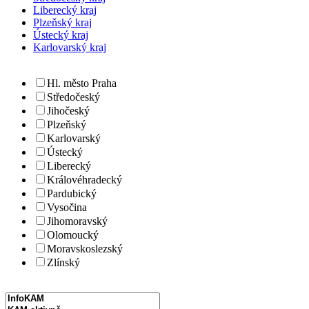
Liberecký kraj
Plzeňský kraj
Ústecký kraj
Karlovarský kraj
Hl. město Praha
Středočeský
Jihočeský
Plzeňský
Karlovarský
Ústecký
Liberecký
Královéhradecký
Pardubický
Vysočina
Jihomoravský
Olomoucký
Moravskoslezský
Zlínský