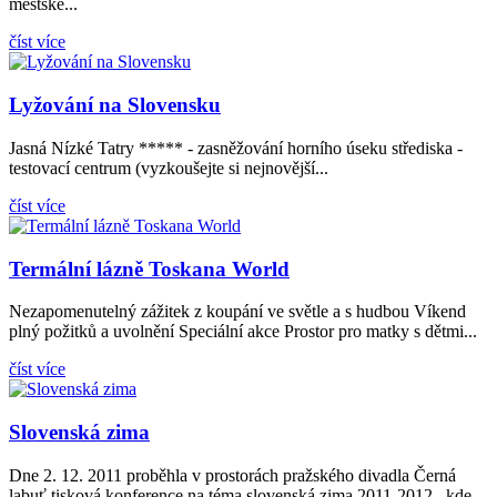
městské...
číst více
Lyžování na Slovensku
Jasná Nízké Tatry ***** - zasněžování horního úseku střediska -
testovací centrum (vyzkoušejte si nejnovější...
číst více
Termální lázně Toskana World
Nezapomenutelný zážitek z koupání ve světle a s hudbou Víkend
plný požitků a uvolnění Speciální akce Prostor pro matky s dětmi...
číst více
Slovenská zima
Dne 2. 12. 2011 proběhla v prostorách pražského divadla Černá
labuť tisková konference na téma slovenská zima 2011-2012 , kde