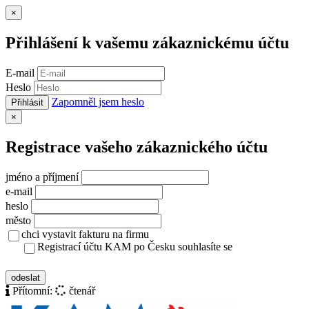
Zavřít
×
Přihlášení k vašemu zákaznickému účtu
E-mail
Heslo
Zapomněl jsem heslo
Přihlásit
Zavřít
×
Registrace vašeho zákaznického účtu
jméno a příjmení
e-mail
heslo
město
chci vystavit fakturu na firmu
Registrací účtu KAM po Česku souhlasíte se
zásady ochrany osobních údajů
odeslat
Přítomní:
čtenář