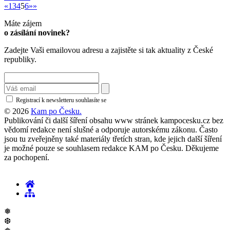
«
«
1
3
4
5
6
»»
Máte zájem
o zásílání novinek?
Zadejte Vaši emailovou adresu a zajistěte si tak aktuality z České
republiky.
Registrací k newsletteru souhlasíte se
zásadami ochrany osobních údajů
© 2026
Kam po Česku.
Publikování či další šíření obsahu www stránek kampocesku.cz bez
vědomí redakce není slušné a odporuje autorskému zákonu. Často
jsou tu zveřejněny také materiály třetích stran, kde jejich další šíření
je možné pouze se souhlasem redakce KAM po Česku. Děkujeme
za pochopení.
❅
❆