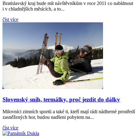
Bratislavský kraj bude mít návštěvníkům v roce 2011 co nabídnout
i v chladnějších měsících, a to...
číst více
Slovenský sníh, termálky, proč jezdit do dálky
Milovníci zimních sportů a také ti, kteří mají rádi nádherné prostředí
zasněžených hor, budou nadšeni pobytem na...
číst více