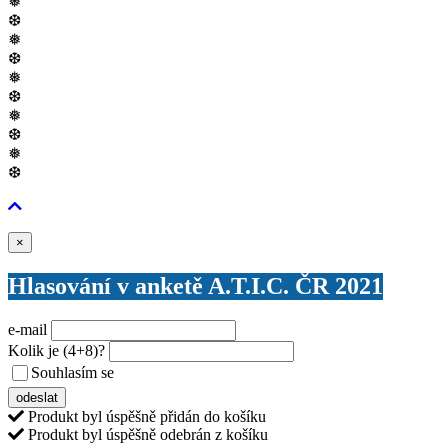
❅
❆
❅
❆
❅
❆
❅
❆
❅
❆
Zavřít
×
Hlasování v anketě A.T.I.C. ČR 2021
e-mail
Kolik je
(4+8)
?
Souhlasím se
VŠEOBECNÝMI PODMÍNKAMI ANKETY O CENY
odeslat
Produkt byl úspěšně přidán do košíku
Produkt byl úspěšně odebrán z košíku