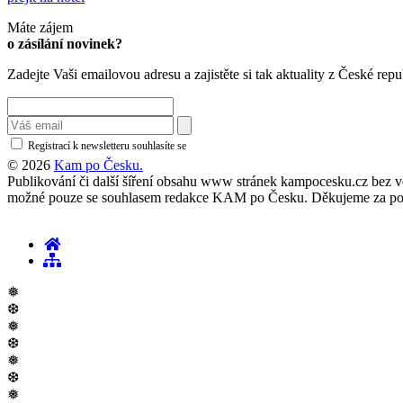
Máte zájem
o zásílání novinek?
Zadejte Vaši emailovou adresu a zajistěte si tak aktuality z České repu
Registrací k newsletteru souhlasíte se
zásadami ochrany osobních údajů
© 2026
Kam po Česku.
Publikování či další šíření obsahu www stránek kampocesku.cz bez vědo
možné pouze se souhlasem redakce KAM po Česku. Děkujeme za po
❅
❆
❅
❆
❅
❆
❅