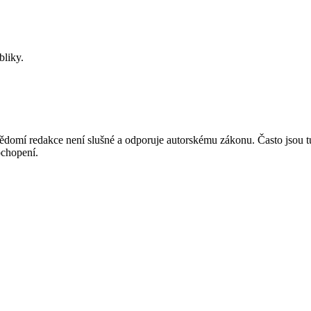
bliky.
mí redakce není slušné a odporuje autorskému zákonu. Často jsou tu zve
chopení.