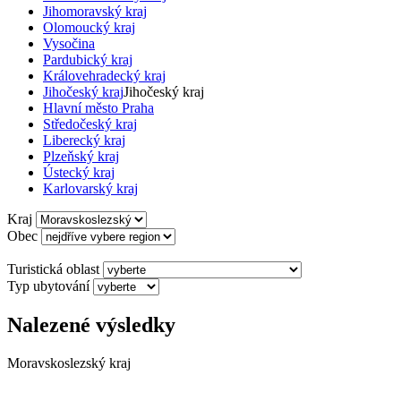
Jihomoravský kraj
Olomoucký kraj
Vysočina
Pardubický kraj
Královehradecký kraj
Jihočeský kraj
Jihočeský kraj
Hlavní město Praha
Středočeský kraj
Liberecký kraj
Plzeňský kraj
Ústecký kraj
Karlovarský kraj
Kraj
Obec
Turistická oblast
Typ ubytování
Nalezené výsledky
Moravskoslezský kraj