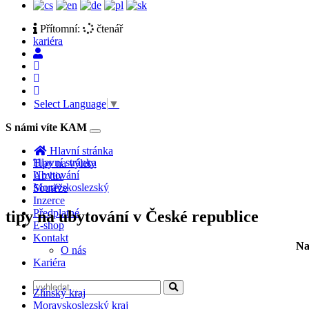
Přítomní:
čtenář
kariéra
Select Language
▼
S námi víte KAM
Toggle
navigation
Hlavní stránka
Hlavní stránka
Tipy na výlety
Ubytování
Archiv
Moravskoslezský
Soutěže
Inzerce
Předplatné
tipy na ubytování v České republice
E-shop
Kontakt
Na
O nás
Kariéra
Zlínský kraj
Moravskoslezský kraj