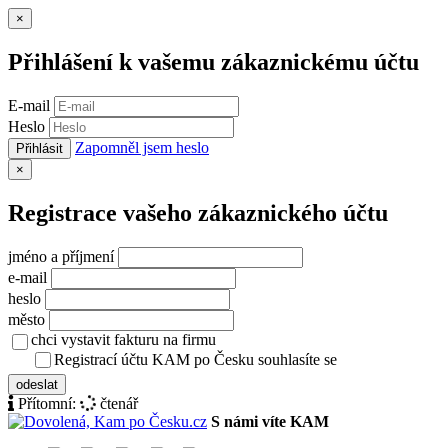
Zavřít
×
Přihlášení k vašemu zákaznickému účtu
E-mail
Heslo
Zapomněl jsem heslo
Přihlásit
Zavřít
×
Registrace vašeho zákaznického účtu
jméno a příjmení
e-mail
heslo
město
chci vystavit fakturu na firmu
Registrací účtu KAM po Česku souhlasíte se
zásady ochrany osob
odeslat
Přítomní:
čtenář
S námi víte KAM