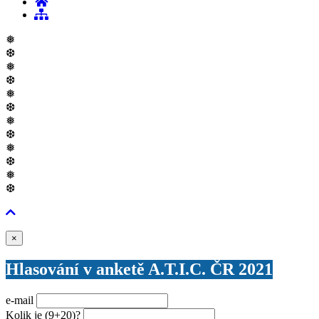
❅
❆
❅
❆
❅
❆
❅
❆
❅
❆
❅
❆
Zavřít
×
Hlasování v anketě A.T.I.C. ČR 2021
e-mail
Kolik je
(9+20)
?