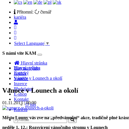
Přítomní:
čtenář
kariéra
Select Language
▼
S námi víte KAM
Toggle
navigation
Hlavní stránka
Hlavní stránka
Tipy na výlety
Ústecký
Archiv
Vánoce v Lounech a okolí
Soutěže
Inzerce
Předplatné
Vánoce v Lounech a okolí
E-shop
Kontakt
01.11.2013 | 00:00
O nás
Kariéra
Město Louny vás zve na „předvánoční“ akce, tradičně plné krásn
neděle 1. 12.: Rozsvícení vánočního stromu v Lounech