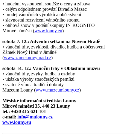
• hudební vystoupení, soutěže o ceny a zábava
• celým odpolednem provází Divadlo Mazec
• prodej vánočních výrobků a občerstvení
• slavnostní rozsvícení vánočního stromu
• ohňová show v podání skupiny IN-KOGNITO
Mírové náměstí (
www.louny.eu
)
sobota 7. 12.: Adventní setkání na Novém Hradě
• vánoční trhy, zvyklosti, divadlo, hudba a občerstvení
Zámek Nový Hrad v Jimlíně
(
www.zameknovyhrad.cz
)
sobota 14. 12.: Vánoční trhy v Oblastním muzeu
• vánoční trhy, zvyky, hudba a ozdoby
• ukázka výroby staročeských perníků
• svařené víno a tradiční dobroty
Muzeum Louny (
www.muzeumlouny.cz
)
Městské informační středisko Louny
Mírové náměstí 35, 440 23 Louny
tel.: +420 415 621 101
e-mail:
info@mulouny.cz
www.louny.eu