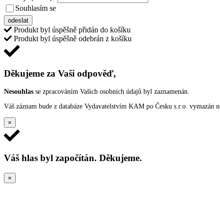
Souhlasím se
VŠEOBECNÝMI PODMÍNKAMI ANKETY O CENY
odeslat
Produkt byl úspěšně přidán do košíku
Produkt byl úspěšně odebrán z košíku
Děkujeme za Vaši odpověď,
Nesouhlas
se zpracováním Vašich osobních údajů byl zaznamenán.
Váš záznam bude z databáze Vydavatelstvím KAM po Česku s.r.o. vymazán nep
×
Váš hlas byl započítán. Děkujeme.
×