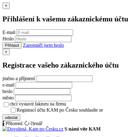
Zavřít
×
Přihlášení k vašemu zákaznickému účtu
E-mail
Heslo
Zapomněl jsem heslo
Přihlásit
Zavřít
×
Registrace vašeho zákaznického účtu
jméno a příjmení
e-mail
heslo
město
chci vystavit fakturu na firmu
Registrací účtu KAM po Česku souhlasíte se
zásady ochrany osob
odeslat
Přítomní:
čtenář
S námi víte KAM