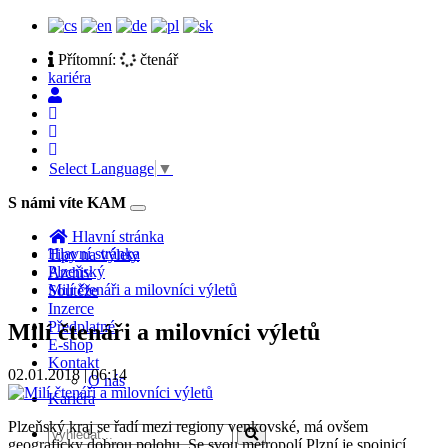
Přítomní:
čtenář
kariéra
Select Language
▼
S námi víte KAM
Toggle
navigation
Hlavní stránka
Hlavní stránka
Tipy na výlety
Plzeňský
Archiv
Milí čtenáři a milovníci výletů
Soutěže
Inzerce
Předplatné
Milí čtenáři a milovníci výletů
E-shop
Kontakt
02.01.2018 | 06:14
O nás
Kariéra
Plzeňský kraj se řadí mezi regiony venkovské, má ovšem
geograficky dobrou polohu. Se svou metropolí Plzní je spojnicí