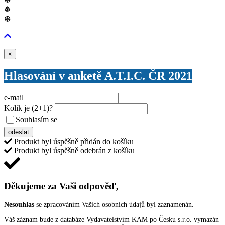
❅
❆
Zavřít
×
Hlasování v anketě A.T.I.C. ČR 2021
e-mail
Kolik je
(2+1)
?
Souhlasím se
VŠEOBECNÝMI PODMÍNKAMI ANKETY O CENY
odeslat
Produkt byl úspěšně přidán do košíku
Produkt byl úspěšně odebrán z košíku
Děkujeme za Vaši odpověď,
Nesouhlas
se zpracováním Vašich osobních údajů byl zaznamenán.
Váš záznam bude z databáze Vydavatelstvím KAM po Česku s.r.o. vymazán