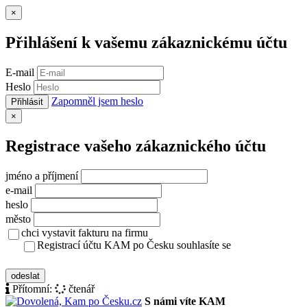
Zavřít
×
Přihlášení k vašemu zákaznickému účtu
E-mail
Heslo
Zapomněl jsem heslo
Přihlásit
Zavřít
×
Registrace vašeho zákaznického účtu
jméno a příjmení
e-mail
heslo
město
chci vystavit fakturu na firmu
Registrací účtu KAM po Česku souhlasíte se
zásady ochrany osobních údajů
odeslat
Přítomní:
čtenář
S námi víte KAM