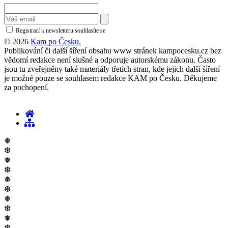
Registrací k newsletteru souhlasíte se
zásadami ochrany osobních údajů
© 2026
Kam po Česku.
Publikování či další šíření obsahu www stránek kampocesku.cz bez
vědomí redakce není slušné a odporuje autorskému zákonu. Často
jsou tu zveřejněny také materiály třetích stran, kde jejich další šíření
je možné pouze se souhlasem redakce KAM po Česku. Děkujeme
za pochopení.
❅
❆
❅
❆
❅
❆
❅
❆
❅
❆