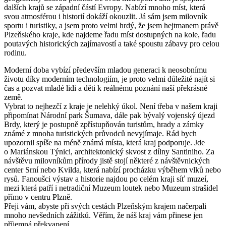
dalších krajů se západní částí Evropy. Nabízí mnoho míst, která
svou atmosférou i historií dokáží okouzlit. Já sám jsem milovník
sportu i turistiky, a jsem proto velmi hrdý, že jsem hejtmanem právě
Plzeňského kraje, kde najdeme řadu míst dostupných na kole, řadu
poutavých historických zajímavostí a také spoustu zábavy pro celou
rodinu.
Moderní doba vybízí především mladou generaci k neosobnímu
životu díky moderním technologiím, je proto velmi důležité najít si
čas a pozvat mladé lidi a děti k reálnému poznání naší překrásné
země.
Vybrat to nejhezčí z kraje je nelehký úkol. Není třeba v našem kraji
připomínat Národní park Šumava, dále pak bývalý vojenský újezd
Brdy, který je postupně zpřístupňován turistům, hrady a zámky
známé z mnoha turistických průvodců nevyjímaje. Rád bych
upozornil spíše na méně známá místa, která kraj podporuje. Jde
o Mariánskou Týnici, architektonický skvost z dílny Santiniho. Za
návštěvu milovníkům přírody jistě stojí některé z návštěvnických
center Srní nebo Kvilda, která nabízí procházku výběhem vlků nebo
rysů. Fanoušci výstav a historie najdou po celém kraji síť muzeí,
mezi která patří i netradiční Muzeum loutek nebo Muzeum strašidel
přímo v centru Plzně.
Přeji vám, abyste při svých cestách Plzeňským krajem načerpali
mnoho nevšedních zážitků. Věřím, že náš kraj vám přinese jen
příjemná překvapení.