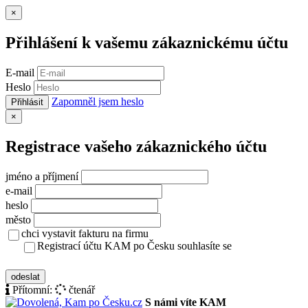
Zavřít
×
Přihlášení k vašemu zákaznickému účtu
E-mail
Heslo
Zapomněl jsem heslo
Přihlásit
Zavřít
×
Registrace vašeho zákaznického účtu
jméno a příjmení
e-mail
heslo
město
chci vystavit fakturu na firmu
Registrací účtu KAM po Česku souhlasíte se
zásady ochrany osobních údajů
odeslat
Přítomní:
čtenář
S námi víte KAM