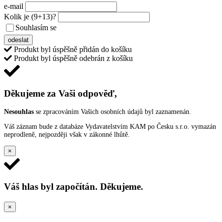
e-mail
Kolik je
(9+13)
?
Souhlasím se
VŠEOBECNÝMI PODMÍNKAMI ANKETY O CENY
odeslat
Produkt byl úspěšně přidán do košíku
Produkt byl úspěšně odebrán z košíku
Děkujeme za Vaši odpověď,
Nesouhlas
se zpracováním Vašich osobních údajů byl zaznamenán.
Váš záznam bude z databáze Vydavatelstvím KAM po Česku s.r.o. vymazán
neprodleně, nejpozději však v zákonné lhůtě.
×
Váš hlas byl započítán. Děkujeme.
×