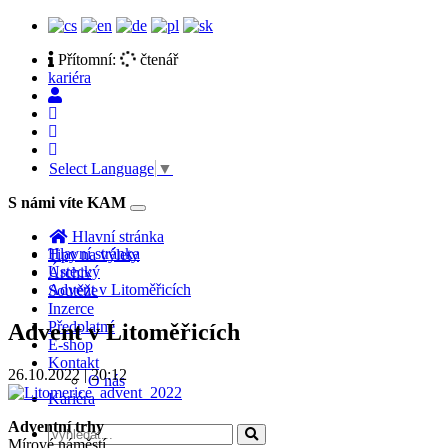
Přítomní:
čtenář
kariéra
Select Language
▼
S námi víte KAM
Toggle
navigation
Hlavní stránka
Hlavní stránka
Tipy na výlety
Ústecký
Archiv
Advent v Litoměřicích
Soutěže
Inzerce
Předplatné
Advent v Litoměřicích
E-shop
Kontakt
26.10.2022 | 20:12
O nás
Kariéra
Adventní trhy
Mírové náměstí