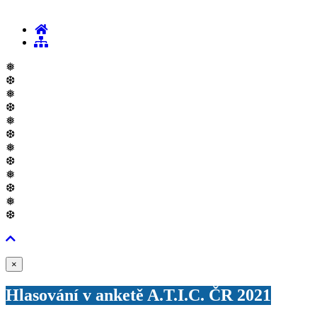
❅
❆
❅
❆
❅
❆
❅
❆
❅
❆
❅
❆
Zavřít
×
Hlasování v anketě A.T.I.C. ČR 2021