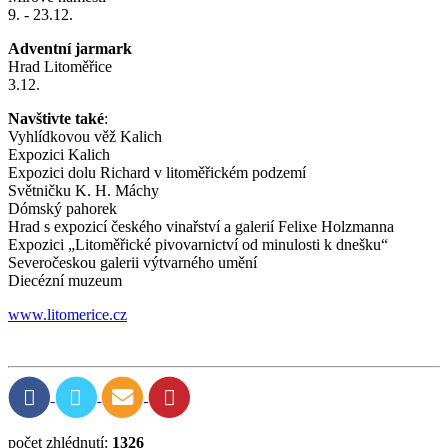
9. - 23.12.
Adventní jarmark
Hrad Litoměřice
3.12.
Navštivte také
:
Vyhlídkovou věž Kalich
Expozici Kalich
Expozici dolu Richard v litoměřickém podzemí
Světničku K. H. Máchy
Dómský pahorek
Hrad s expozicí českého vinařství a galerií Felixe Holzmanna
Expozici „Litoměřické pivovarnictví od minulosti k dnešku“
Severočeskou galerii výtvarného umění
Diecézní muzeum
www.litomerice.cz
počet zhlédnutí:
1326