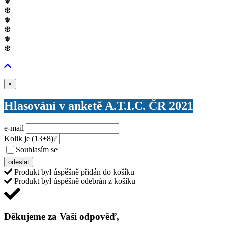
❅
❆
❅
❆
❅
❆
Zavřít
×
Hlasování v anketě A.T.I.C. ČR 2021
e-mail
Kolik je
(13+8)
?
Souhlasím se
VŠEOBECNÝMI PODMÍNKAMI ANKETY O CENY
odeslat
Produkt byl úspěšně přidán do košíku
Produkt byl úspěšně odebrán z košíku
Děkujeme za Vaši odpověď,