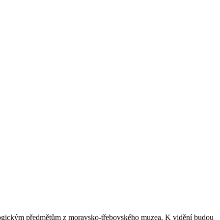
tologickým předmětům z moravsko­‑třebovského muzea. K vidění budou