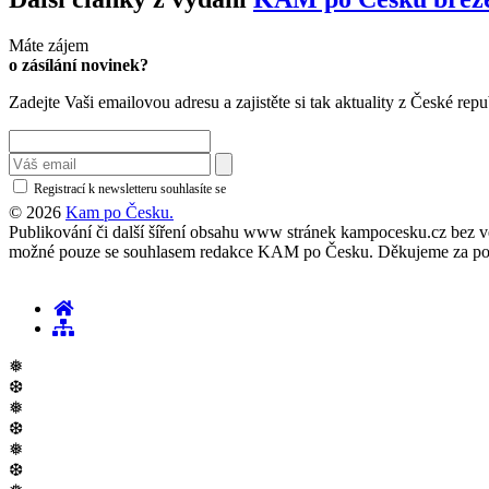
Máte zájem
o zásílání novinek?
Zadejte Vaši emailovou adresu a zajistěte si tak aktuality z České repu
Registrací k newsletteru souhlasíte se
zásadami ochrany osobních údajů
© 2026
Kam po Česku.
Publikování či další šíření obsahu www stránek kampocesku.cz bez vědo
možné pouze se souhlasem redakce KAM po Česku. Děkujeme za po
❅
❆
❅
❆
❅
❆