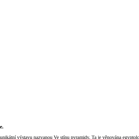
e.
t i unikátní výstavu nazvanou Ve stínu pyramidy. Ta je věnována egyp