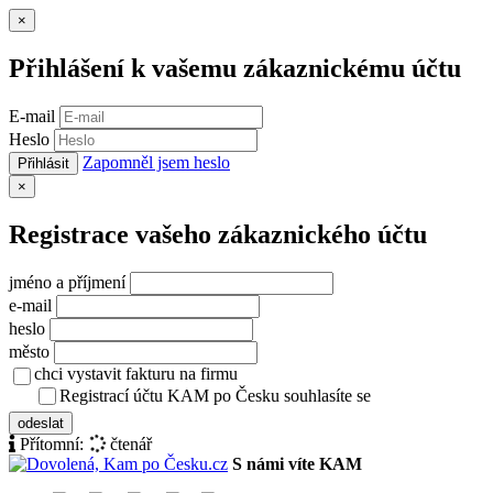
Zavřít
×
Přihlášení k vašemu zákaznickému účtu
E-mail
Heslo
Zapomněl jsem heslo
Přihlásit
Zavřít
×
Registrace vašeho zákaznického účtu
jméno a příjmení
e-mail
heslo
město
chci vystavit fakturu na firmu
Registrací účtu KAM po Česku souhlasíte se
zásady ochrany osob
odeslat
Přítomní:
čtenář
S námi víte KAM