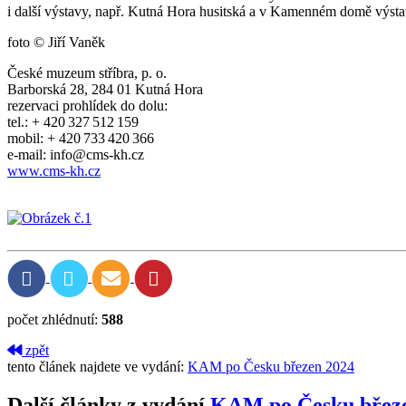
i další výstavy, např. Kutná Hora husitská a v Kamenném domě výsta
foto © Jiří Vaněk
České muzeum stříbra, p. o.
Barborská 28, 284 01 Kutná Hora
rezervaci prohlídek do dolu:
tel.: + 420 327 512 159
mobil: + 420 733 420 366
e­‑mail: info@cms­‑kh.cz
www.cms-kh.cz
počet zhlédnutí:
588
zpět
tento článek najdete ve vydání:
KAM po Česku březen 2024
Další články z vydání
KAM po Česku břez