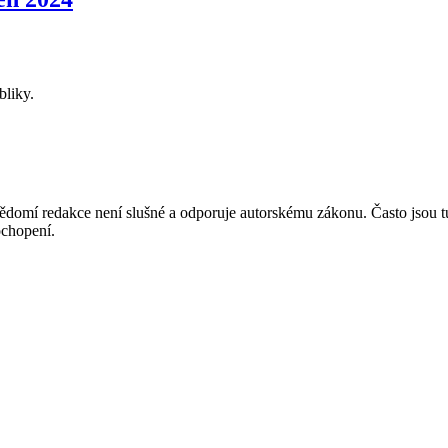
bliky.
mí redakce není slušné a odporuje autorskému zákonu. Často jsou tu zve
chopení.