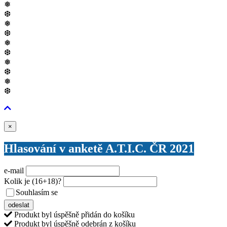
❅
❆
❅
❆
❅
❆
❅
❆
❅
❆
Zavřít
×
Hlasování v anketě A.T.I.C. ČR 2021
e-mail
Kolik je
(16+18)
?
Souhlasím se
VŠEOBECNÝMI PODMÍNKAMI ANKETY O CENY
odeslat
Produkt byl úspěšně přidán do košíku
Produkt byl úspěšně odebrán z košíku