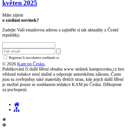
květen 2025
Máte zájem
o zásílání novinek?
Zadejte Vaši emailovou adresu a zajistěte si tak aktuality z České
republiky.
Registrací k newsletteru souhlasíte se
zásadami ochrany osobních údajů
© 2026
Kam po Česku.
Publikování či další šíření obsahu www stránek kampocesku.cz bez
vědomí redakce není slušné a odporuje autorskému zákonu. Často
jsou tu zveřejněny také materiály třetích stran, kde jejich další šíření
je možné pouze se souhlasem redakce KAM po Česku. Děkujeme
za pochopení.
❅
❆