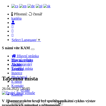
Přítomní:
čtenář
kariéra
Select Language
▼
S námi víte KAM
Toggle
navigation
Hlavní stránka
Hlavní stránka
Tipy na výlety
Jihomoravský
Archiv
Tajemná místa
Soutěže
Inzerce
Předplatné
Tajemná místa
E-shop
Kontakt
26.04.2025 | 20:05
O nás
Kariéra
V Jihomoravském kraji byl spuštěn unikátní cyklus výstav
propojujících minulost s přítomností.