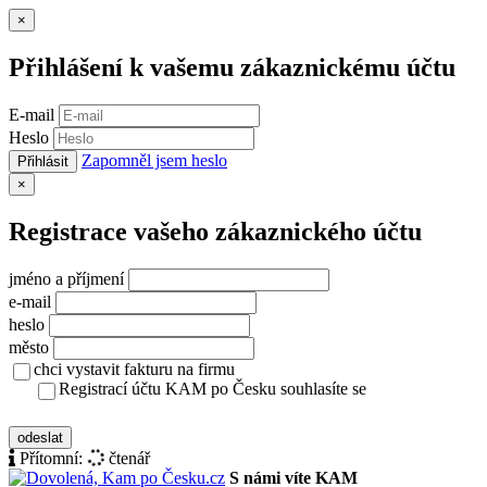
Zavřít
×
Přihlášení k vašemu zákaznickému účtu
E-mail
Heslo
Zapomněl jsem heslo
Přihlásit
Zavřít
×
Registrace vašeho zákaznického účtu
jméno a příjmení
e-mail
heslo
město
chci vystavit fakturu na firmu
Registrací účtu KAM po Česku souhlasíte se
zásady ochrany osobních údajů
odeslat
Přítomní:
čtenář
S námi víte KAM