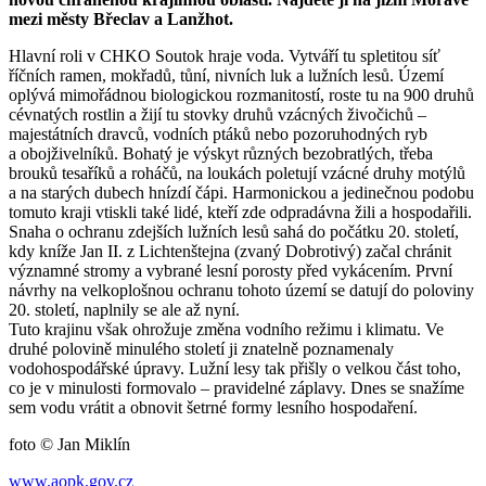
mezi městy Břeclav a Lanžhot.
Hlavní roli v CHKO Soutok hraje voda. Vytváří tu spletitou síť
říčních ramen, mokřadů, tůní, nivních luk a lužních lesů. Území
oplývá mimořádnou biologickou rozmanitostí, roste tu na 900 druhů
cévnatých rostlin a žijí tu stovky druhů vzácných živočichů –
majestátních dravců, vodních ptáků nebo pozoruhodných ryb
a obojživelníků. Bohatý je výskyt různých bezobratlých, třeba
brouků tesaříků a roháčů, na loukách poletují vzácné druhy motýlů
a na starých dubech hnízdí čápi. Harmonickou a jedinečnou podobu
tomuto kraji vtiskli také lidé, kteří zde odpradávna žili a hospodařili.
Snaha o ochranu zdejších lužních lesů sahá do počátku 20. století,
kdy kníže Jan II. z Lichtenštejna (zvaný Dobrotivý) začal chránit
významné stromy a vybrané lesní porosty před vykácením. První
návrhy na velkoplošnou ochranu tohoto území se datují do poloviny
20. století, naplnily se ale až nyní.
Tuto krajinu však ohrožuje změna vodního režimu i klimatu. Ve
druhé polovině minulého století ji znatelně poznamenaly
vodohospodářské úpravy. Lužní lesy tak přišly o velkou část toho,
co je v minulosti formovalo – pravidelné záplavy. Dnes se snažíme
sem vodu vrátit a obnovit šetrné formy lesního hospodaření.
foto © Jan Miklín
www.aopk.gov.cz