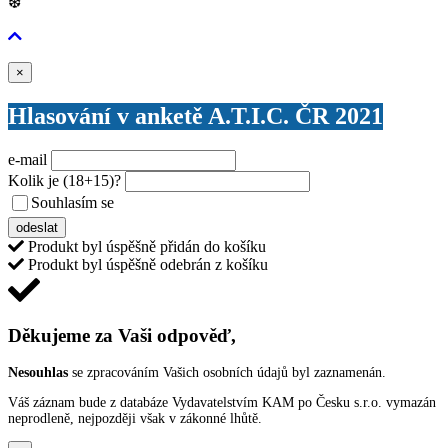
❆
Zavřít
×
Hlasování v anketě A.T.I.C. ČR 2021
e-mail
Kolik je
(18+15)
?
Souhlasím se
VŠEOBECNÝMI PODMÍNKAMI ANKETY O CENY
odeslat
Produkt byl úspěšně přidán do košíku
Produkt byl úspěšně odebrán z košíku
Děkujeme za Vaši odpověď,
Nesouhlas
se zpracováním Vašich osobních údajů byl zaznamenán.
Váš záznam bude z databáze Vydavatelstvím KAM po Česku s.r.o. vymazán
neprodleně, nejpozději však v zákonné lhůtě.