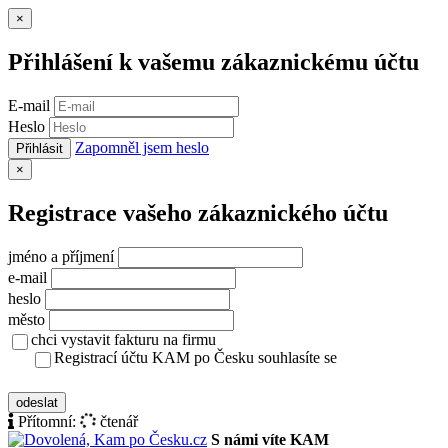
Zavřít
×
Přihlášení k vašemu zákaznickému účtu
E-mail
Heslo
Zapomněl jsem heslo
Přihlásit
Zavřít
×
Registrace vašeho zákaznického účtu
jméno a příjmení
e-mail
heslo
město
chci vystavit fakturu na firmu
Registrací účtu KAM po Česku souhlasíte se
zásady ochrany osobních údajů
odeslat
Přítomní:
čtenář
S námi víte KAM