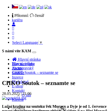
Přítomní:
čtenář
kariéra
Select Language
▼
S námi víte KAM
Toggle
navigation
Hlavní stránka
Hlavní stránka
Tipy na výlety
Jihomoravský
Archiv
CHKO Soutok – seznamte se
Soutěže
Inzerce
Předplatné
CHKO Soutok – seznamte se
E-shop
Kontakt
28.05.2025 | 21:06
O nás
Kariéra
Lužní krajina na soutoku řek Moravy a Dyje je od 1. července
novou chráněnou krajinnou oblastí. Najdete ji na jižní Moravě