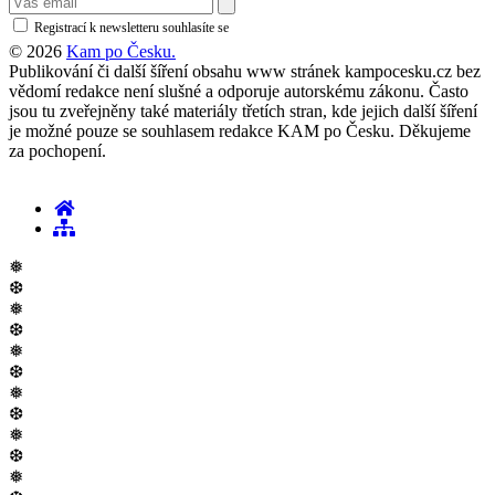
Registrací k newsletteru souhlasíte se
zásadami ochrany osobních údajů
© 2026
Kam po Česku.
Publikování či další šíření obsahu www stránek kampocesku.cz bez
vědomí redakce není slušné a odporuje autorskému zákonu. Často
jsou tu zveřejněny také materiály třetích stran, kde jejich další šíření
je možné pouze se souhlasem redakce KAM po Česku. Děkujeme
za pochopení.
❅
❆
❅
❆
❅
❆
❅
❆
❅
❆
❅