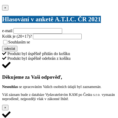
Zavřít
×
Hlasování v anketě A.T.I.C. ČR 2021
e-mail
Kolik je
(20+17)
?
Souhlasím se
VŠEOBECNÝMI PODMÍNKAMI ANKETY O CENY
odeslat
Produkt byl úspěšně přidán do košíku
Produkt byl úspěšně odebrán z košíku
Děkujeme za Vaši odpověď,
Nesouhlas
se zpracováním Vašich osobních údajů byl zaznamenán.
Váš záznam bude z databáze Vydavatelstvím KAM po Česku s.r.o. vymazán
neprodleně, nejpozději však v zákonné lhůtě.
×