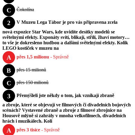
C
Čokolína
2
V Muzeu Lega Tábor je pro vás připravena zcela
nová expozice Star Wars, kde uvidíte desítky modelů se
světelnými efekty. Exponáty svítí, blikají, střílí, žhaví motory…
to vše je dokresleno hudbou a dalšími světelnými efekty. Kolik
LEGO kostiček v muzeu na
A
přes 1,5 milionu
- Správně
B
přes 15 milionů
C
přes 150 milionů
3
Přemýšleli jste někdy o tom, jak vznikají zbraně
a zbroje, které se objevují ve filmových či divadelních bojových
scénách? Vystavené zbraně a zbroje z filmové zbrojnice na
Housově mlýně si zahrály v mnoha velkofilmech, divadelních
hrách i muzikálech. Koli
A
přes 3 tisíce
- Správně