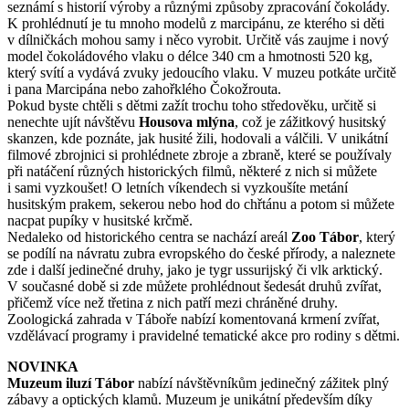
seznámí s historií výroby a různými způsoby zpracování čokolády.
K prohlédnutí je tu mnoho modelů z marcipánu, ze kterého si děti
v dílničkách mohou samy i něco vyrobit. Určitě vás zaujme i nový
model čokoládového vlaku o délce 340 cm a hmotnosti 520 kg,
který svítí a vydává zvuky jedoucího vlaku. V muzeu potkáte určitě
i pana Marcipána nebo zahořklého Čokožrouta.
Pokud byste chtěli s dětmi zažít trochu toho středověku, určitě si
nenechte ujít návštěvu
Housova mlýna
, což je zážitkový husitský
skanzen, kde poznáte, jak husité žili, hodovali a válčili. V unikátní
filmové zbrojnici si prohlédnete zbroje a zbraně, které se používaly
při natáčení různých historických filmů, některé z nich si můžete
i sami vyzkoušet! O letních víkendech si vyzkoušíte metání
husitským prakem, sekerou nebo hod do chřtánu a potom si můžete
nacpat pupíky v husitské krčmě.
Nedaleko od historického centra se nachází areál
Zoo Tábor
, který
se podílí na návratu zubra evropského do české přírody, a naleznete
zde i další jedinečné druhy, jako je tygr ussurijský či vlk arktický.
V současné době si zde můžete prohlédnout šedesát druhů zvířat,
přičemž více než třetina z nich patří mezi chráněné druhy.
Zoologická zahrada v Táboře nabízí komentovaná krmení zvířat,
vzdělávací programy i pravidelné tematické akce pro rodiny s dětmi.
NOVINKA
Muzeum iluzí Tábor
nabízí návštěvníkům jedinečný zážitek plný
zábavy a optických klamů. Muzeum je unikátní především díky