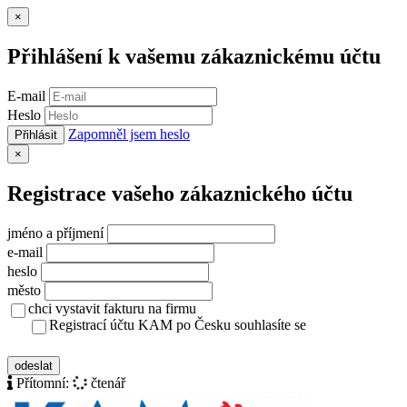
Zavřít
×
Přihlášení k vašemu zákaznickému účtu
E-mail
Heslo
Zapomněl jsem heslo
Přihlásit
Zavřít
×
Registrace vašeho zákaznického účtu
jméno a příjmení
e-mail
heslo
město
chci vystavit fakturu na firmu
Registrací účtu KAM po Česku souhlasíte se
zásady ochrany osobních údajů
odeslat
Přítomní:
čtenář