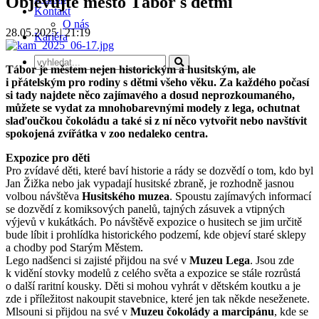
Objevujte město Tábor s dětmi
Kontakt
O nás
28.05.2025 | 21:19
Kariéra
Tábor je městem nejen historickým a husitským, ale
i přátelským pro rodiny s dětmi všeho věku. Za každého počasí
si tady najdete něco zajímavého a dosud neprozkoumaného,
můžete se vydat za mnohobarevnými modely z lega, ochutnat
slaďoučkou čokoládu a také si z ní něco vytvořit nebo navštívit
spokojená zvířátka v zoo nedaleko centra.
Expozice pro děti
Pro zvídavé děti, které baví historie a rády se dozvědí o tom, kdo byl
Jan Žižka nebo jak vypadají husitské zbraně, je rozhodně jasnou
volbou návštěva
Husitského muzea
. Spoustu zajímavých informací
se dozvědí z komiksových panelů, tajných zásuvek a vtipných
výjevů v kukátkách. Po návštěvě expozice o husitech se jim určitě
bude líbit i prohlídka historického podzemí, kde objeví staré sklepy
a chodby pod Starým Městem.
Lego nadšenci si zajisté přijdou na své v
Muzeu Lega
. Jsou zde
k vidění stovky modelů z celého světa a expozice se stále rozrůstá
o další raritní kousky. Děti si mohou vyhrát v dětském koutku a je
zde i příležitost nakoupit stavebnice, které jen tak někde neseženete.
Mlsouni si přijdou na své v
Muzeu čokolády a marcipánu
, kde se