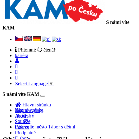
S námi víte
KAM
Přítomní:
čtenář
kariéra
Select Language
▼
S námi víte KAM
Toggle
navigation
Hlavní stránka
Hlavní stránka
Tipy na výlety
Jihočeský
Archiv
Soutěže
Soutěže
Objevujte město Tábor s dětmi
Inzerce
Předplatné
E-shop