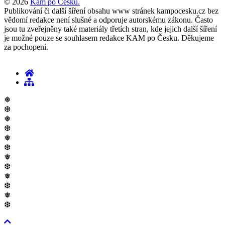
© 2026
Kam po Česku.
Publikování či další šíření obsahu www stránek kampocesku.cz bez
vědomí redakce není slušné a odporuje autorskému zákonu. Často
jsou tu zveřejněny také materiály třetích stran, kde jejich další šíření
je možné pouze se souhlasem redakce KAM po Česku. Děkujeme
za pochopení.
❅
❆
❅
❆
❅
❆
❅
❆
❅
❆
❅
❆