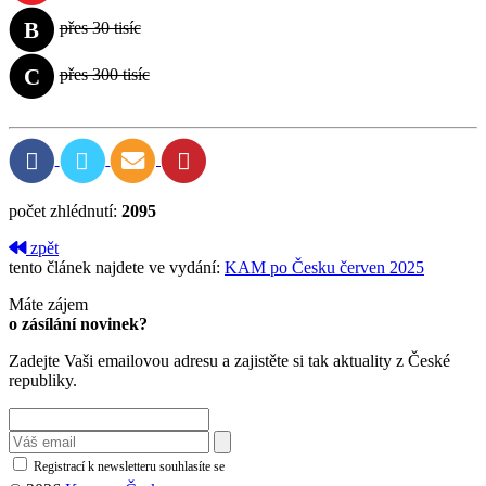
B
přes 30 tisíc
C
přes 300 tisíc
počet zhlédnutí:
2095
zpět
tento článek najdete ve vydání:
KAM po Česku červen 2025
Máte zájem
o zásílání novinek?
Zadejte Vaši emailovou adresu a zajistěte si tak aktuality z České
republiky.
Registrací k newsletteru souhlasíte se
zásadami ochrany osobních údajů