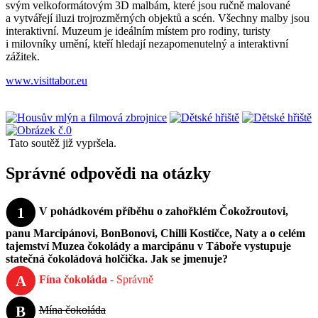
svým velkoformátovým 3D malbám, které jsou ručně malované
a vytvářejí iluzi trojrozměrných objektů a scén. Všechny malby jsou
interaktivní. Muzeum je ideálním místem pro rodiny, turisty
i milovníky umění, kteří hledají nezapomenutelný a interaktivní
zážitek.
www.visittabor.eu
Tato soutěž již vypršela.
Správné odpovědi na otázky
1
V pohádkovém příběhu o zahořklém Čokožroutovi,
panu Marcipánovi, BonBonovi, Chilli Kostičce, Naty a o celém
tajemství Muzea čokolády a marcipánu v Táboře vystupuje
statečná čokoládová holčička. Jak se jmenuje?
A
Fína čokoláda
- Správně
B
Mína čokoláda