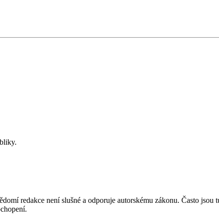
bliky.
mí redakce není slušné a odporuje autorskému zákonu. Často jsou tu zve
chopení.