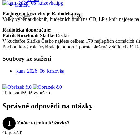
Kariéra
Partnerem křížovky je Radioteka.cz
Velký výběr audioknih, hudebních titulů na CD, LP a knih najdete na
Radiotéka doporučuje:
Patrik Rozehnal: Sladké Česko
V kuchařce Sladké Česko najdete celkem 170 nejlepších domácích sladk
Pochoutkový rok. Vybírala je odborná porota složená z šéfkuchařů R
Soubory ke stažení
kam_2026_06_krizovka
Tato soutěž již vypršela.
Správné odpovědi na otázky
1
Znáte tajenku křížovky?
Odpověď