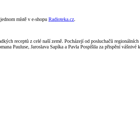
 jednom místě v e­‑shopu
Radioteka.cz
.
ých receptů z celé naší země. Pocházejí od posluchačů regionálních st
omana Pauluse, Jaroslava Sapíka a Pavla Pospíšila za přispění vášniv