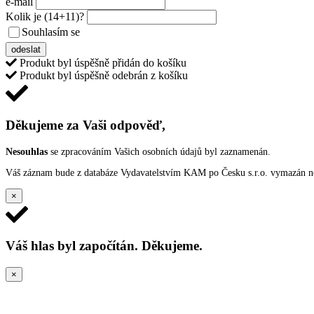
e-mail
Kolik je
(14+11)
?
Souhlasím se
VŠEOBECNÝMI PODMÍNKAMI ANKETY O CENY
odeslat
Produkt byl úspěšně přidán do košíku
Produkt byl úspěšně odebrán z košíku
Děkujeme za Vaši odpověď,
Nesouhlas
se zpracováním Vašich osobních údajů byl zaznamenán.
Váš záznam bude z databáze Vydavatelstvím KAM po Česku s.r.o. vymazán nep
×
Váš hlas byl započítán. Děkujeme.
×