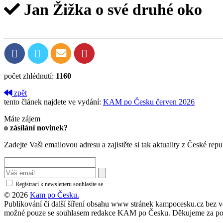
Jan Žižka o své druhé oko
počet zhlédnutí:
1160
zpět
tento článek najdete ve vydání:
KAM po Česku červen 2026
Máte zájem
o zásílání novinek?
Zadejte Vaši emailovou adresu a zajistěte si tak aktuality z České repu
Registrací k newsletteru souhlasíte se
zásadami ochrany osobních údajů
© 2026
Kam po Česku.
Publikování či další šíření obsahu www stránek kampocesku.cz bez vědo
možné pouze se souhlasem redakce KAM po Česku. Děkujeme za po