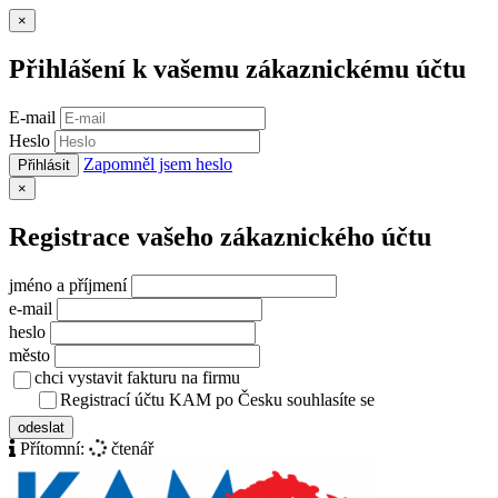
Zavřít
×
Přihlášení k vašemu zákaznickému účtu
E-mail
Heslo
Zapomněl jsem heslo
Přihlásit
Zavřít
×
Registrace vašeho zákaznického účtu
jméno a příjmení
e-mail
heslo
město
chci vystavit fakturu na firmu
Registrací účtu KAM po Česku souhlasíte se
zásady ochrany osob
odeslat
Přítomní:
čtenář