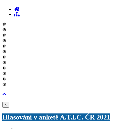
❅
❆
❅
❆
❅
❆
❅
❆
❅
❆
❅
❆
Zavřít
×
Hlasování v anketě A.T.I.C. ČR 2021