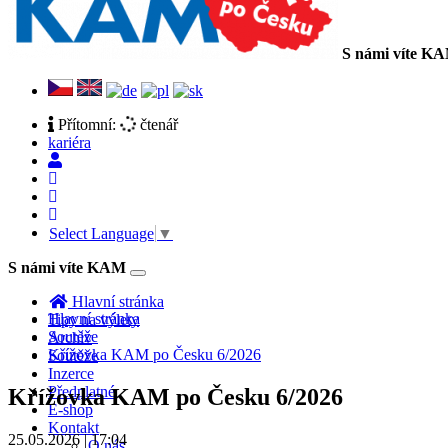
S námi víte K
Přítomní:
čtenář
kariéra
Select Language
▼
S námi víte KAM
Toggle
navigation
Hlavní stránka
Hlavní stránka
Tipy na výlety
Soutěže
Archiv
Křížovka KAM po Česku 6/2026
Soutěže
Inzerce
Předplatné
Křížovka KAM po Česku 6/2026
E-shop
Kontakt
25.05.2026 | 17:04
O nás