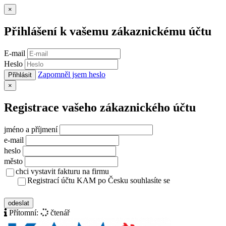
Zavřít
×
Přihlášení k vašemu zákaznickému účtu
E-mail
Heslo
Zapomněl jsem heslo
Přihlásit
Zavřít
×
Registrace vašeho zákaznického účtu
jméno a příjmení
e-mail
heslo
město
chci vystavit fakturu na firmu
Registrací účtu KAM po Česku souhlasíte se
zásady ochrany osobních údajů
odeslat
Přítomní:
čtenář