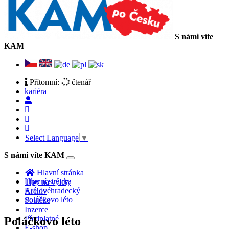
S námi víte
KAM
Přítomní:
čtenář
kariéra
Select Language
▼
S námi víte KAM
Toggle
navigation
Hlavní stránka
Hlavní stránka
Tipy na výlety
Královéhradecký
Archiv
Poláčkovo léto
Soutěže
Inzerce
Předplatné
Poláčkovo léto
E-shop