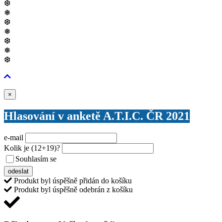
❆
❅
❆
❅
❆
❅
❆
Zavřít
×
Hlasování v anketě A.T.I.C. ČR 2021
e-mail
Kolik je
(12+19)
?
Souhlasím se
VŠEOBECNÝMI PODMÍNKAMI ANKETY O CENY
odeslat
Produkt byl úspěšně přidán do košíku
Produkt byl úspěšně odebrán z košíku