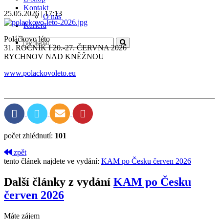
Kontakt
25.05.2026 | 17:13
O nás
Kariéra
Poláčkovo léto
31. ROČNÍK I 20.-27. ČERVNA 2026
RYCHNOV NAD KNĚŽNOU
www.polackovoleto.eu
počet zhlédnutí:
101
zpět
tento článek najdete ve vydání:
KAM po Česku červen 2026
Další články z vydání
KAM po Česku
červen 2026
Máte zájem