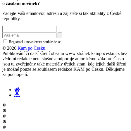
o zásílání novinek?
Zadejte Vaši emailovou adresu a zajistěte si tak aktuality z České
republiky.
Registrací k newsletteru souhlasíte se
zásadami ochrany osobních údajů
© 2026
Kam po Česku.
Publikování či další šíření obsahu www stránek kampocesku.cz bez
vědomí redakce není slušné a odporuje autorskému zákonu. Často
jsou tu zveřejněny také materiály třetích stran, kde jejich další šíření
je možné pouze se souhlasem redakce KAM po Česku. Děkujeme
za pochopení.
❅
❆
❅
❆
❅