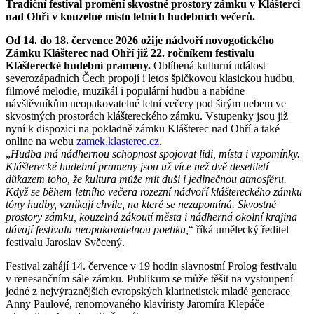
Tradiční festival promění skvostné prostory zámku v Klášterci
nad Ohří v kouzelné místo letních hudebních večerů.
Od 14. do 18. července 2026 ožije nádvoří novogotického
Zámku Klášterec nad Ohří již 22. ročníkem festivalu
Klášterecké hudební prameny.
Oblíbená kulturní událost
severozápadních Čech propojí i letos špičkovou klasickou hudbu,
filmové melodie, muzikál i populární hudbu a nabídne
návštěvníkům neopakovatelné letní večery pod širým nebem ve
skvostných prostorách kláštereckého zámku. Vstupenky jsou již
nyní k dispozici na pokladně zámku Klášterec nad Ohří a také
online na webu
zamek.klasterec.cz
.
„
Hudba má nádhernou schopnost spojovat lidi, místa i vzpomínky.
Klášterecké hudební prameny jsou už více než dvě desetiletí
důkazem toho, že kultura může mít duši i jedinečnou atmosféru.
Když se během letního večera rozezní nádvoří kláštereckého zámku
tóny hudby, vznikají chvíle, na které se nezapomíná. Skvostné
prostory zámku, kouzelná zákoutí města i nádherná okolní krajina
dávají festivalu neopakovatelnou poetiku,
“ říká umělecký ředitel
festivalu Jaroslav Svěcený.
Festival zahájí 14. července v 19 hodin slavnostní Prolog festivalu
v renesančním sále zámku. Publikum se může těšit na vystoupení
jedné z nejvýraznějších evropských klarinetistek mladé generace
Anny Paulové, renomovaného klavíristy Jaromíra Klepáče