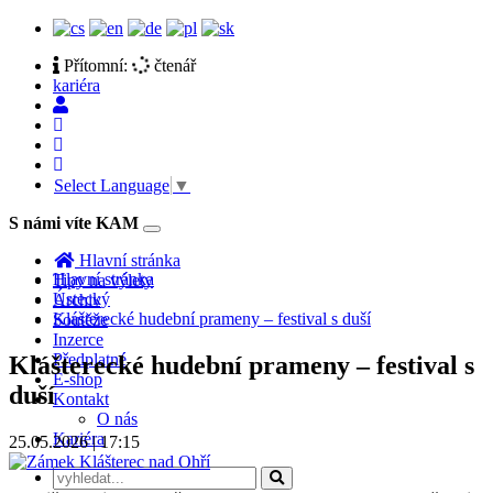
Přítomní:
čtenář
kariéra
Select Language
▼
S námi víte KAM
Toggle
navigation
Hlavní stránka
Hlavní stránka
Tipy na výlety
Ústecký
Archiv
Klášterecké hudební prameny – festival s duší
Soutěže
Inzerce
Předplatné
Klášterecké hudební prameny – festival s
E-shop
duší
Kontakt
O nás
Kariéra
25.05.2026 | 17:15