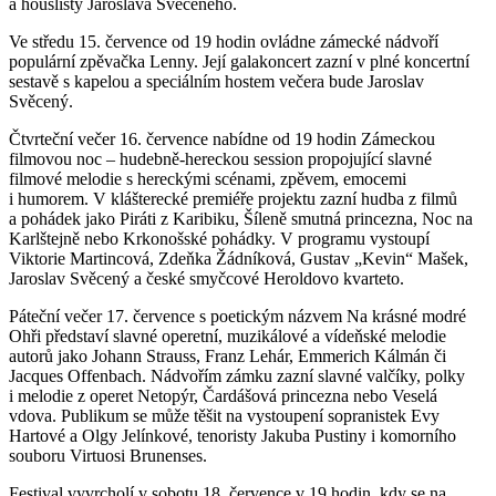
a houslisty Jaroslava Svěceného.
Ve středu 15. července od 19 hodin ovládne zámecké nádvoří
populární zpěvačka Lenny. Její galakoncert zazní v plné koncertní
sestavě s kapelou a speciálním hostem večera bude Jaroslav
Svěcený.
Čtvrteční večer 16. července nabídne od 19 hodin Zámeckou
filmovou noc – hudebně-hereckou session propojující slavné
filmové melodie s hereckými scénami, zpěvem, emocemi
i humorem. V klášterecké premiéře projektu zazní hudba z filmů
a pohádek jako Piráti z Karibiku, Šíleně smutná princezna, Noc na
Karlštejně nebo Krkonošské pohádky. V programu vystoupí
Viktorie Martincová, Zdeňka Žádníková, Gustav „Kevin“ Mašek,
Jaroslav Svěcený a české smyčcové Heroldovo kvarteto.
Páteční večer 17. července s poetickým názvem Na krásné modré
Ohři představí slavné operetní, muzikálové a vídeňské melodie
autorů jako Johann Strauss, Franz Lehár, Emmerich Kálmán či
Jacques Offenbach. Nádvořím zámku zazní slavné valčíky, polky
i melodie z operet Netopýr, Čardášová princezna nebo Veselá
vdova. Publikum se může těšit na vystoupení sopranistek Evy
Hartové a Olgy Jelínkové, tenoristy Jakuba Pustiny i komorního
souboru Virtuosi Brunenses.
Festival vyvrcholí v sobotu 18. července v 19 hodin, kdy se na