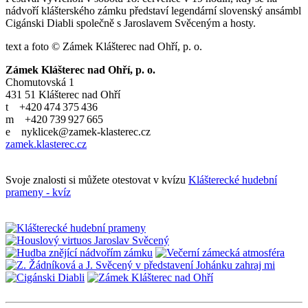
nádvoří klášterského zámku představí legendární slovenský ansámbl
Cigánski Diabli společně s Jaroslavem Svěceným a hosty.
text a foto © Zámek Klášterec nad Ohří, p. o.
Zámek Klášterec nad Ohří, p. o.
Chomutovská 1
431 51 Klášterec nad Ohří
t +420 474 375 436
m +420 739 927 665
e nyklicek@zamek-klasterec.cz
zamek.klasterec.cz
Svoje znalosti si můžete otestovat v kvízu
Klášterecké hudební
prameny - kvíz