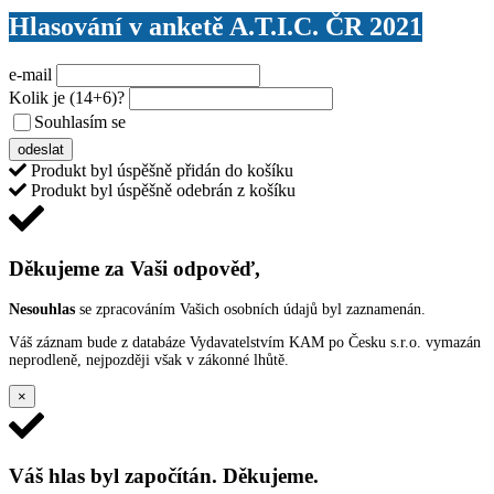
Hlasování v anketě A.T.I.C. ČR 2021
e-mail
Kolik je
(14+6)
?
Souhlasím se
VŠEOBECNÝMI PODMÍNKAMI ANKETY O CENY
odeslat
Produkt byl úspěšně přidán do košíku
Produkt byl úspěšně odebrán z košíku
Děkujeme za Vaši odpověď,
Nesouhlas
se zpracováním Vašich osobních údajů byl zaznamenán.
Váš záznam bude z databáze Vydavatelstvím KAM po Česku s.r.o. vymazán
neprodleně, nejpozději však v zákonné lhůtě.
×
Váš hlas byl započítán. Děkujeme.