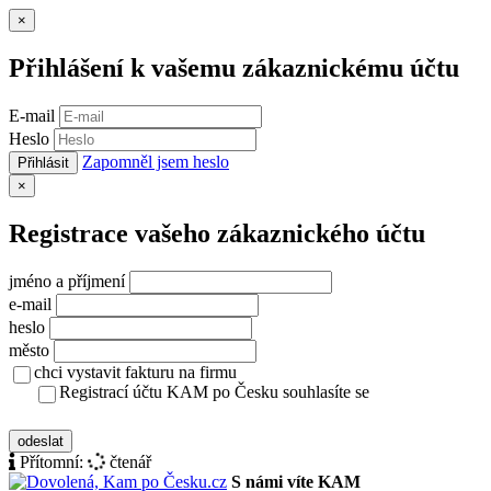
Zavřít
×
Přihlášení k vašemu zákaznickému účtu
E-mail
Heslo
Zapomněl jsem heslo
Přihlásit
Zavřít
×
Registrace vašeho zákaznického účtu
jméno a příjmení
e-mail
heslo
město
chci vystavit fakturu na firmu
Registrací účtu KAM po Česku souhlasíte se
zásady ochrany osobních údajů
odeslat
Přítomní:
čtenář
S námi víte KAM