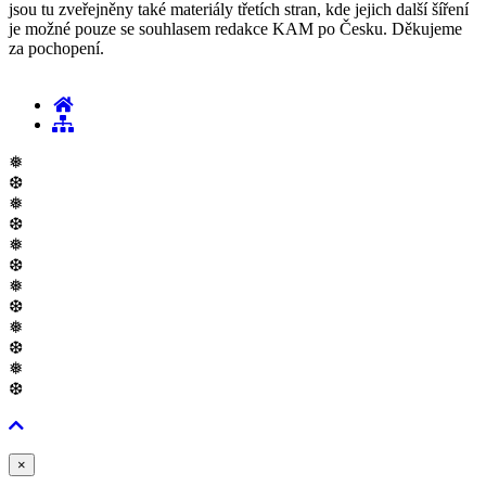
jsou tu zveřejněny také materiály třetích stran, kde jejich další šíření
je možné pouze se souhlasem redakce KAM po Česku. Děkujeme
za pochopení.
❅
❆
❅
❆
❅
❆
❅
❆
❅
❆
❅
❆
Zavřít
×