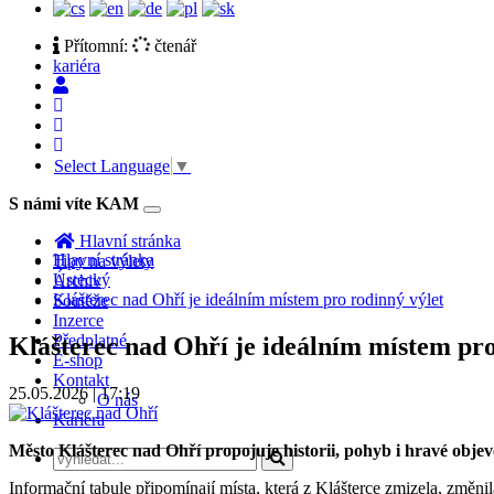
Přítomní:
čtenář
kariéra
Select Language
▼
S námi víte KAM
Toggle
navigation
Hlavní stránka
Hlavní stránka
Tipy na výlety
Ústecký
Archiv
Klášterec nad Ohří je ideálním místem pro rodinný výlet
Soutěže
Inzerce
Předplatné
Klášterec nad Ohří je ideálním místem pro
E-shop
Kontakt
25.05.2026 | 17:19
O nás
Kariéra
Město Klášterec nad Ohří propojuje historii, pohyb i hravé obje
Informační tabule připomínají místa, která z Klášterce zmizela, změn