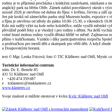
rodiny je to příjemná procházka s krátkými zastávkami, otázkami a 
anglický park na břehu Ohře. Zámek nabízí porcelánový okruh s význa
sezoně 2026 je otevřeno od dubna do října: v květnu, červnu a září z
Jen pár kroků od zámeckého parku stojí Muzeum hodin, expozice s víc
a říjnu je otevřeno od středy do pátku 10.00–15.30, o víkendech 10.0
Kdo má raději výlet na kole nebo koloběžce, může využít městské cy
převážně podél řeky a je vhodný i pro rodiny s dětmi. Na delší vych
volné hraní mohou rodiny využít dětská hřiště ve městě. Zajímavou no
přímo v kuličkomatu. Vzniklo i díky participativnímu rozpočtu Spole
a prolézačkou pro menší děti a skatepark pro větší děti. A když zbude
a Doupovskými horami.
text © Mgr. Lenka Fricová; foto © TIC Klášterec nad Ohří, Mystic cons
Turistické informační centrum
nám. Dr. E. Beneše 85
431 51 Klášterec nad Ohří
t +420 474 359 687
e icklasterec@muklasterec.cz
www.klasterec.cz
Svoje znalosti si můžete otestovat v kvízu
Kvíz: Klášterec nad Ohří