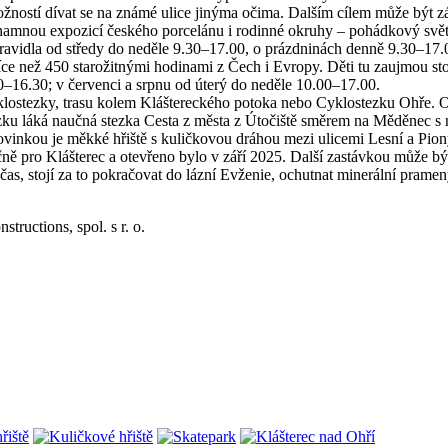
možností dívat se na známé ulice jinýma očima. Dalším cílem může být
mnou expozicí českého porcelánu i rodinné okruhy – pohádkový svět sk
pravidla od středy do neděle 9.30–17.00, o prázdninách denně 9.30–17.0
e než 450 starožitnými hodinami z Čech i Evropy. Děti tu zaujmou stoj
0–16.30; v červenci a srpnu od úterý do neděle 10.00–17.00.
klostezky, trasu kolem Kláštereckého potoka nebo Cyklostezku Ohře. O
ázku láká naučná stezka Cesta z města z Útočiště směrem na Měděnec s
vinkou je měkké hřiště s kuličkovou dráhou mezi ulicemi Lesní a Pionýr
čně pro Klášterec a otevřeno bylo v září 2025. Další zastávkou může bý
 čas, stojí za to pokračovat do lázní Evženie, ochutnat minerální prame
tructions, spol. s r. o.