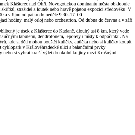
 zámek Klášterec nad Ohří. Novogotickou dominantu města obklopuje
řítků, strašidel a loutek nebo hravě pojatou expozici středověku. V
0 a v říjnu od pátku do neděle 9.30–17. 00.
ací hodiny, malý orloj nebo orchestrion. Od dubna do června a v září
blíbený je úsek z Klášterce do Kadaně, dlouhý asi 8 km, který vede
 naučnými tabulemi, dendrofonem, leporely i místy k odpočinku. Na
ů, kde si děti mohou pouštět kuličky, autíčka nebo si kuličky koupit
t cyklopark v Královéhradecké ulici s balančními prvky
ny nebo si vybrat kratší výlet do okolní krajiny mezi Krušnými