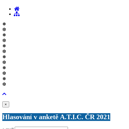
❅
❆
❅
❆
❅
❆
❅
❆
❅
❆
❅
❆
Zavřít
×
Hlasování v anketě A.T.I.C. ČR 2021