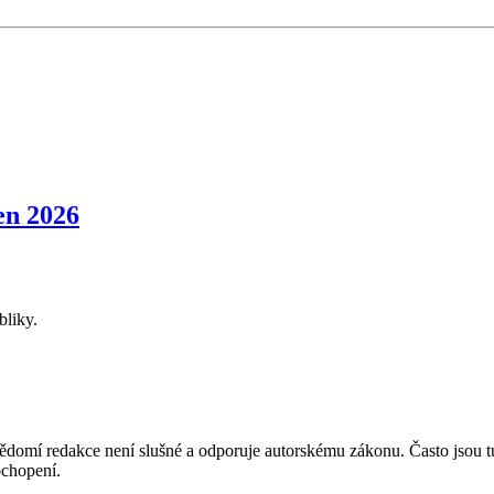
n 2026
bliky.
mí redakce není slušné a odporuje autorskému zákonu. Často jsou tu zve
chopení.