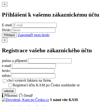
Zavřít
×
Přihlášení k vašemu zákaznickému účtu
E-mail
Heslo
Zapomněl jsem heslo
Přihlásit
Zavřít
×
Registrace vašeho zákaznického účtu
jméno a příjmení
e-mail
heslo
město
chci vystavit fakturu na firmu
Registrací účtu KAM po Česku souhlasíte se
zásady ochrany osob
odeslat
Přítomní:
čtenář
S námi víte KAM