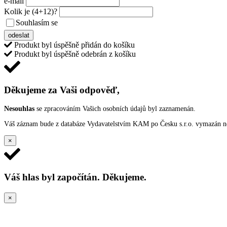
e-mail
Kolik je
(4+12)
?
Souhlasím se
VŠEOBECNÝMI PODMÍNKAMI ANKETY O CENY
odeslat
Produkt byl úspěšně přidán do košíku
Produkt byl úspěšně odebrán z košíku
Děkujeme za Vaši odpověď,
Nesouhlas
se zpracováním Vašich osobních údajů byl zaznamenán.
Váš záznam bude z databáze Vydavatelstvím KAM po Česku s.r.o. vymazán nep
×
Váš hlas byl započítán. Děkujeme.
×