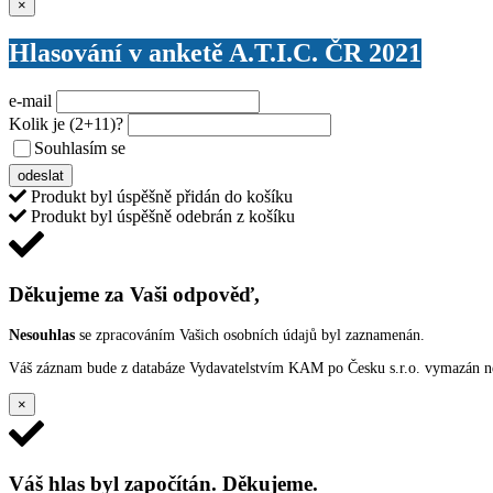
Zavřít
×
Hlasování v anketě A.T.I.C. ČR 2021
e-mail
Kolik je
(2+11)
?
Souhlasím se
VŠEOBECNÝMI PODMÍNKAMI ANKETY O CENY
odeslat
Produkt byl úspěšně přidán do košíku
Produkt byl úspěšně odebrán z košíku
Děkujeme za Vaši odpověď,
Nesouhlas
se zpracováním Vašich osobních údajů byl zaznamenán.
Váš záznam bude z databáze Vydavatelstvím KAM po Česku s.r.o. vymazán nep
×
Váš hlas byl započítán. Děkujeme.