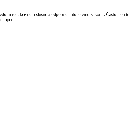
mí redakce není slušné a odporuje autorskému zákonu. Často jsou tu zve
chopení.