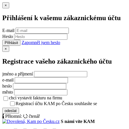
Zavřít
×
Přihlášení k vašemu zákaznickému účtu
E-mail
Heslo
Zapomněl jsem heslo
Přihlásit
Zavřít
×
Registrace vašeho zákaznického účtu
jméno a příjmení
e-mail
heslo
město
chci vystavit fakturu na firmu
Registrací účtu KAM po Česku souhlasíte se
zásady ochrany osob
odeslat
Přítomní:
čtenář
S námi víte KAM