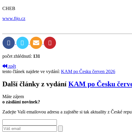
CHEB
www.fijo.cz
počet zhlédnutí:
131
zpět
tento článek najdete ve vydání:
KAM po Česku červen 2026
Další články z vydání
KAM po Česku červe
Máte zájem
o zásílání novinek?
Zadejte Vaši emailovou adresu a zajistěte si tak aktuality z České repu