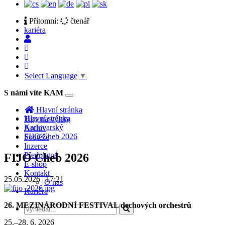
Přítomní:
čtenář
kariéra
Select Language
▼
S námi víte KAM
Toggle
navigation
Hlavní stránka
Hlavní stránka
Tipy na výlety
Karlovarský
Archiv
FIJO Cheb 2026
Soutěže
Inzerce
Předplatné
FIJO Cheb 2026
E-shop
Kontakt
25.05.2026 | 17:21
O nás
Kariéra
26. MEZINÁRODNÍ FESTIVAL dechových orchestrů
25.–28. 6. 2026