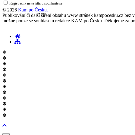
Registrací k newsletteru souhlasíte se
zásadami ochrany osobních údajů
© 2026
Kam po Česku.
Publikování či další šíření obsahu www stránek kampocesku.cz bez vědo
možné pouze se souhlasem redakce KAM po Česku. Děkujeme za po
❅
❆
❅
❆
❅
❆
❅
❆
❅
❆
❅
❆