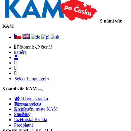
S námi víte
KAM
Přítomní:
čtenář
kariéra
Select Language
▼
S námi víte KAM
Toggle
navigation
Hlavní stránka
Hlavní stránka
Tipy na výlety
Distribuční místa KAM
Archiv
Plzeňský
Soutěže
IC Horská Kvilda
Inzerce
Předplatné
E-shop