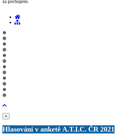
za pochopení.
❅
❆
❅
❆
❅
❆
❅
❆
❅
❆
❅
❆
Zavřít
×
Hlasování v anketě A.T.I.C. ČR 2021