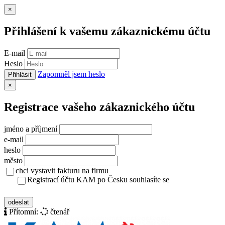
Zavřít
×
Přihlášení k vašemu zákaznickému účtu
E-mail
Heslo
Zapomněl jsem heslo
Přihlásit
Zavřít
×
Registrace vašeho zákaznického účtu
jméno a příjmení
e-mail
heslo
město
chci vystavit fakturu na firmu
Registrací účtu KAM po Česku souhlasíte se
zásady ochrany osobních údajů
odeslat
Přítomní:
čtenář