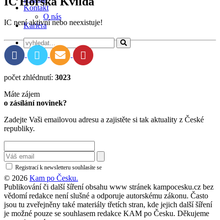
IC Horská Kvilda
Kontakt
O nás
IC není aktivní nebo neexistuje!
Kariéra
počet zhlédnutí:
3023
Máte zájem
o zásílání novinek?
Zadejte Vaši emailovou adresu a zajistěte si tak aktuality z České
republiky.
Registrací k newsletteru souhlasíte se
zásadami ochrany osobních údajů
© 2026
Kam po Česku.
Publikování či další šíření obsahu www stránek kampocesku.cz bez
vědomí redakce není slušné a odporuje autorskému zákonu. Často
jsou tu zveřejněny také materiály třetích stran, kde jejich další šíření
je možné pouze se souhlasem redakce KAM po Česku. Děkujeme