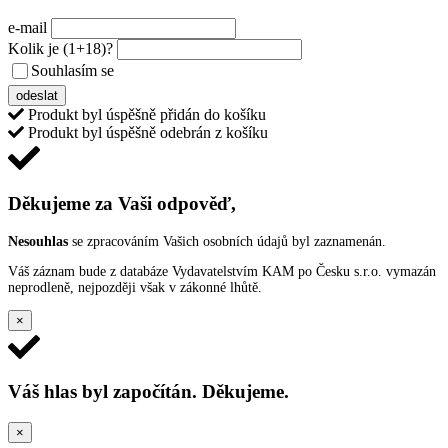
e-mail
Kolik je
(1+18)
?
Souhlasím se
VŠEOBECNÝMI PODMÍNKAMI ANKETY O CENY
odeslat
Produkt byl úspěšně přidán do košíku
Produkt byl úspěšně odebrán z košíku
Děkujeme za Vaši odpověď,
Nesouhlas
se zpracováním Vašich osobních údajů byl zaznamenán.
Váš záznam bude z databáze Vydavatelstvím KAM po Česku s.r.o. vymazán
neprodleně, nejpozději však v zákonné lhůtě.
×
Váš hlas byl započítán. Děkujeme.
×