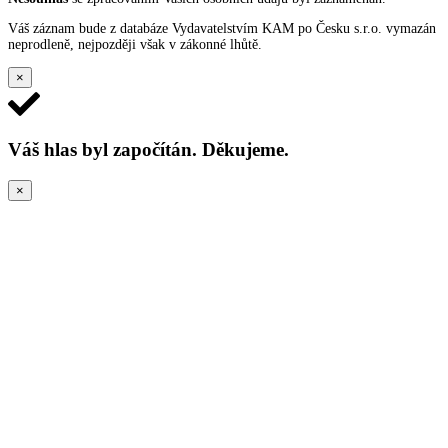
Váš záznam bude z databáze Vydavatelstvím KAM po Česku s.r.o. vymazán
neprodleně, nejpozději však v zákonné lhůtě.
×
Váš hlas byl započítán. Děkujeme.
×