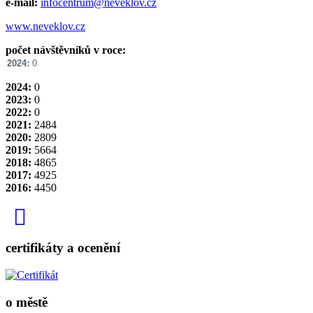
e-mail:
infocentrum@neveklov.cz
www.neveklov.cz
počet návštěvníků v roce:
2024:
0
2024:
0
2023:
0
2022:
0
2021:
2484
2020:
2809
2019:
5664
2018:
4865
2017:
4925
2016:
4450
certifikáty a ocenění
o městě