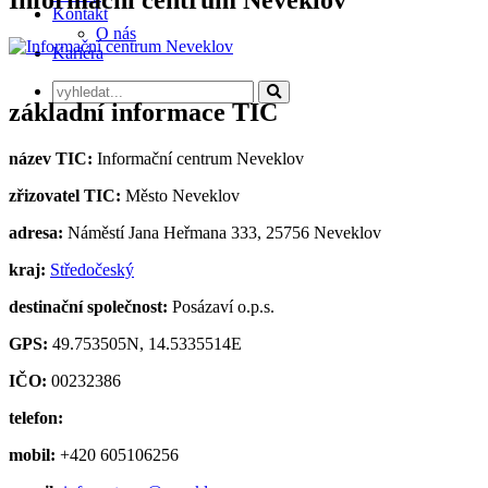
Kontakt
O nás
Kariéra
základní informace TIC
název TIC:
Informační centrum Neveklov
zřizovatel TIC:
Město Neveklov
adresa:
Náměstí Jana Heřmana 333, 25756 Neveklov
kraj:
Středočeský
destinační společnost:
Posázaví o.p.s.
GPS:
49.753505N, 14.5335514E
IČO:
00232386
telefon:
mobil:
+420 605106256