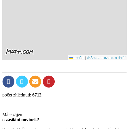
Leaflet
|
© Seznam.cz a.s. a další
počet zhlédnutí:
6712
Máte zájem
o zásílání novinek?