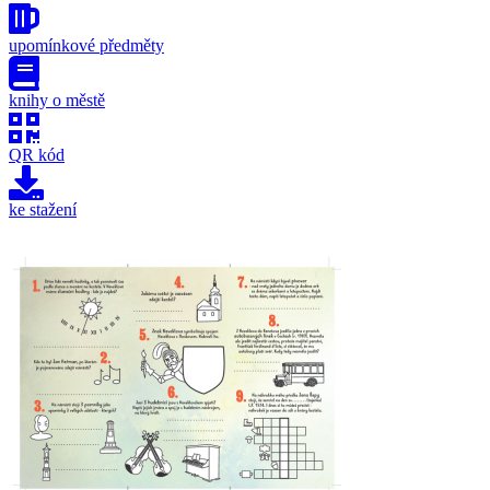
upomínkové předměty
knihy o městě
QR kód
ke stažení