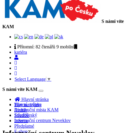
S námi víte
KAM
Přítomní:
82 čtenářů 9
mobilní
kariéra
Select Language
▼
S námi víte KAM
Toggle
navigation
Hlavní stránka
Hlavní stránka
Tipy na výlety
Distribuční místa KAM
Archiv
Středočeský
Soutěže
Informační centrum Neveklov
Inzerce
Předplatné
E-shop
Informační centrum Neveklov