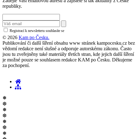
Zadejte Vaši emailovou adresu a zajistěte si tak aktuality z České
republiky.
Registrací k newsletteru souhlasíte se
zásadami ochrany osobních údajů
© 2026
Kam po Česku.
Publikování či další šíření obsahu www stránek kampocesku.cz bez
vědomí redakce není slušné a odporuje autorskému zákonu. Často
jsou tu zveřejněny také materiály třetích stran, kde jejich další šíření
je možné pouze se souhlasem redakce KAM po Česku. Děkujeme
za pochopení.
❅
❆
❅
❆
❅
❆
❅