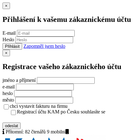
Zavřít
×
Přihlášení k vašemu zákaznickému účtu
E-mail
Heslo
Zapomněl jsem heslo
Přihlásit
Zavřít
×
Registrace vašeho zákaznického účtu
jméno a příjmení
e-mail
heslo
město
chci vystavit fakturu na firmu
Registrací účtu KAM po Česku souhlasíte se
zásady ochrany osobních údajů
odeslat
Přítomní:
82 čtenářů 9
mobilní