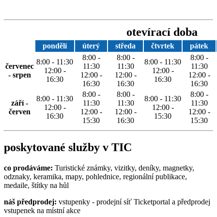
otevírací doba
pondělí
úterý
středa
čtvrtek
pátek
8:00 -
8:00 -
8:00 -
8:00 - 11:30
8:00 - 11:30
červenec
11:30
11:30
11:30
12:00 -
12:00 -
- srpen
12:00 -
12:00 -
12:00 -
16:30
16:30
16:30
16:30
16:30
8:00 -
8:00 -
8:00 -
8:00 - 11:30
8:00 - 11:30
září -
11:30
11:30
11:30
12:00 -
12:00 -
červen
12:00 -
12:00 -
12:00 -
16:30
15:30
15:30
16:30
15:30
poskytované služby v TIC
co prodáváme:
Turistické známky, vizitky, deníky, magnetky,
odznaky, keramika, mapy, pohlednice, regionální publikace,
medaile, štítky na hůl
náš předprodej:
vstupenky - prodejní síť Ticketportal a předprodej
vstupenek na místní akce