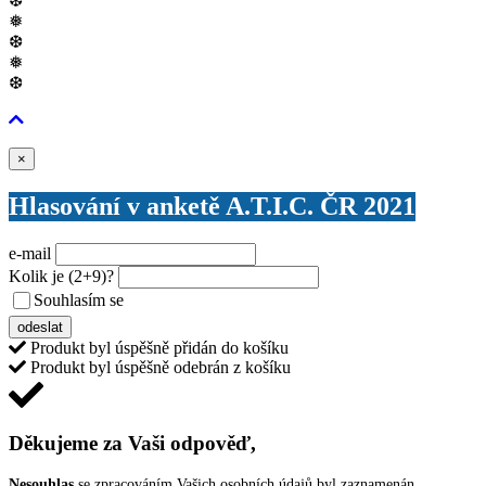
❆
❅
❆
❅
❆
Zavřít
×
Hlasování v anketě A.T.I.C. ČR 2021
e-mail
Kolik je
(2+9)
?
Souhlasím se
VŠEOBECNÝMI PODMÍNKAMI ANKETY O CENY
odeslat
Produkt byl úspěšně přidán do košíku
Produkt byl úspěšně odebrán z košíku
Děkujeme za Vaši odpověď,
Nesouhlas
se zpracováním Vašich osobních údajů byl zaznamenán.