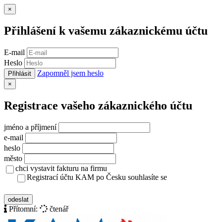
Zavřít
×
Přihlášení k vašemu zákaznickému účtu
E-mail
Heslo
Zapomněl jsem heslo
Přihlásit
Zavřít
×
Registrace vašeho zákaznického účtu
jméno a příjmení
e-mail
heslo
město
chci vystavit fakturu na firmu
Registrací účtu KAM po Česku souhlasíte se
zásady ochrany osobních údajů
odeslat
Přítomní:
čtenář