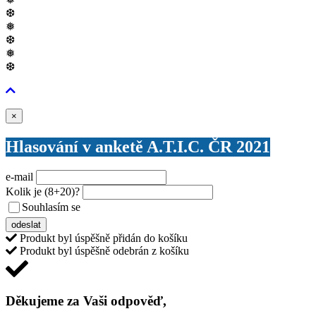
❆
❅
❆
❅
❆
Zavřít
×
Hlasování v anketě A.T.I.C. ČR 2021
e-mail
Kolik je
(8+20)
?
Souhlasím se
VŠEOBECNÝMI PODMÍNKAMI ANKETY O CENY
odeslat
Produkt byl úspěšně přidán do košíku
Produkt byl úspěšně odebrán z košíku
Děkujeme za Vaši odpověď,