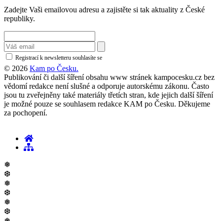
Zadejte Vaši emailovou adresu a zajistěte si tak aktuality z České
republiky.
Registrací k newsletteru souhlasíte se
zásadami ochrany osobních údajů
© 2026
Kam po Česku.
Publikování či další šíření obsahu www stránek kampocesku.cz bez
vědomí redakce není slušné a odporuje autorskému zákonu. Často
jsou tu zveřejněny také materiály třetích stran, kde jejich další šíření
je možné pouze se souhlasem redakce KAM po Česku. Děkujeme
za pochopení.
❅
❆
❅
❆
❅
❆
❅