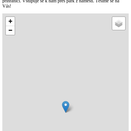
příhraničí. Vstupuje se k nám přes park z náměstí. Těšíme se na
Vás!
+
−