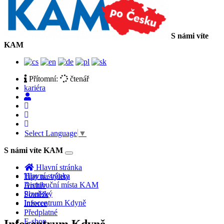
S námi víte
KAM
Přítomní:
čtenář
kariéra
Select Language
▼
S námi víte KAM
Toggle
navigation
Hlavní stránka
Hlavní stránka
Tipy na výlety
Distribuční místa KAM
Archiv
Plzeňský
Soutěže
Infocentrum Kdyně
Inzerce
Předplatné
E-shop
Infocentrum Kdyně