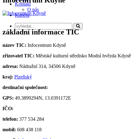
Kontakt
O nás
Kariéra
základní informace TIC
název TIC:
Infocentrum Kdyně
zřizovatel TIC:
Městské kulturní středisko Modrá hvězda Kdyně
adresa:
Nádražní 314, 34506 Kdyně
kraj:
Plzeňský
destinační společnost:
GPS:
49.3899294N, 13.0391172E
IČO:
telefon:
377 534 284
mobil:
608 438 118