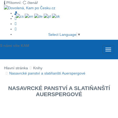
Přítomní:
čtenář
Select Language
▼
S námi víte KAM
Toggl
navig
Hlavní stránka
Knihy
Nasavrcké panství a slatiňanští Auerspergové
NASAVRCKÉ PANSTVÍ A SLATIŇANŠTÍ
AUERSPERGOVÉ