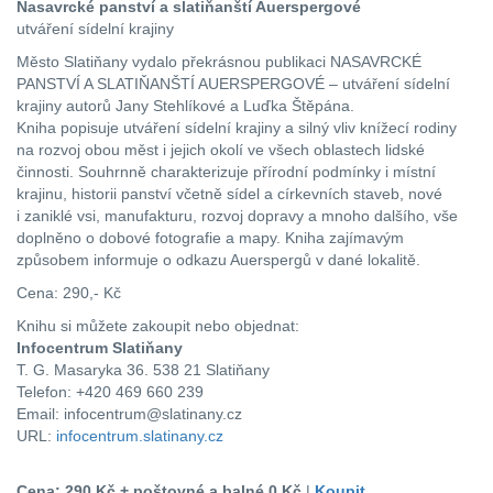
Nasavrcké panství a slatiňanští Auerspergové
utváření sídelní krajiny
Město Slatiňany vydalo překrásnou publikaci NASAVRCKÉ
PANSTVÍ A SLATIŇANŠTÍ AUERSPERGOVÉ – utváření sídelní
krajiny autorů Jany Stehlíkové a Luďka Štěpána.
Kniha popisuje utváření sídelní krajiny a silný vliv knížecí rodiny
na rozvoj obou měst i jejich okolí ve všech oblastech lidské
činnosti. Souhrnně charakterizuje přírodní podmínky i místní
krajinu, historii panství včetně sídel a církevních staveb, nové
i zaniklé vsi, manufakturu, rozvoj dopravy a mnoho dalšího, vše
doplněno o dobové fotografie a mapy. Kniha zajímavým
způsobem informuje o odkazu Auerspergů v dané lokalitě.
Cena: 290,- Kč
Knihu si můžete zakoupit nebo objednat:
Infocentrum Slatiňany
T. G. Masaryka 36. 538 21 Slatiňany
Telefon: +420 469 660 239
Email: infocentrum@slatinany.cz
URL:
infocentrum.slatinany.cz
Cena: 290 Kč
+ poštovné a balné 0 Kč
|
Koupit