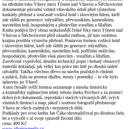
na středním toku Vltavy mezi Týnem nad Vltavou a Štěchovicemi
dokumentuje původní vzhled vltavského údolí před výstavbou
kaskády přehrad a současně vzdává hold i rázovitým lidem, kteří
zde sídlili po generace: mlynářům, převozníkům, kameníkům,
stavitelům lodí, hospodským a především vorařům a šífařům.
Kniha podává živý obraz nejkrásnější české řeky mezi Týnem nad
Vltavou a Štěchovicemi před zásadní změnou, již tuto osobitou
krajinu postihla výstavba přehrad. Poutavou formou vzdává hold
i rázovitým lidem, kteří zde sídlili po generace: mlynářům,
převozníkům, kameníkům, stavitelům lodí, poříčním strážcům,
hospodským, především však plavcům - vorařům a šifařům.
Zasvěcené vyprávění, detailní technický popis i bohatý obrazový
materiál dokládají, jak velký kus práce tito lidé po dlouhá staletí
odváděli. Takřka všechno dřevo na stavbu pražských chrámů
a paláců, žula na prostou dlažbu, mosty i pomníky – to vše bylo
splaveno po Vltavě.
Autor čtenáře svěží formou seznamuje s mnoha historicky
a krajinářsky zajímavými místy tohoto úseku Povltaví a za pomoci
dobových dokumentů, reprodukcí starých výtvarných děl, svých
vlastních ilustrací a map, jakož i souboru fotografií představuje
Vltavu ze všech známých i neznámých úhlů.
Podklady pro svou knihu Jan Čáka shromažďoval po dlouhou řadu
let a vytvořil v ní svoje vpravdě životní dílo.
cena: 499 Kč
www.albatrosmedia.cz