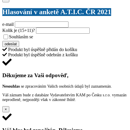
Hlasování v anketě A.T.I.C. ČR 2021
e-mail
Kolik je
(15+11)
?
Souhlasím se
VŠEOBECNÝMI PODMÍNKAMI ANKETY O CENY
odeslat
Produkt byl úspěšně přidán do košíku
Produkt byl úspěšně odebrán z košíku
Děkujeme za Vaši odpověď,
Nesouhlas
se zpracováním Vašich osobních údajů byl zaznamenán.
Váš záznam bude z databáze Vydavatelstvím KAM po Česku s.r.o. vymazán
neprodleně, nejpozději však v zákonné lhůtě.
×