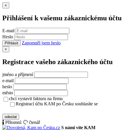
Zavřít
×
Přihlášení k vašemu zákaznickému účtu
E-mail
Heslo
Zapomněl jsem heslo
Přihlásit
Zavřít
×
Registrace vašeho zákaznického účtu
jméno a příjmení
e-mail
heslo
město
chci vystavit fakturu na firmu
Registrací účtu KAM po Česku souhlasíte se
zásady ochrany osobních údajů
odeslat
Přítomní:
čtenář
S námi víte KAM