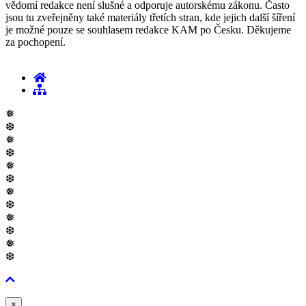
vědomí redakce není slušné a odporuje autorskému zákonu. Často
jsou tu zveřejněny také materiály třetích stran, kde jejich další šíření
je možné pouze se souhlasem redakce KAM po Česku. Děkujeme
za pochopení.
❅
❆
❅
❆
❅
❆
❅
❆
❅
❆
❅
❆
Zavřít
×