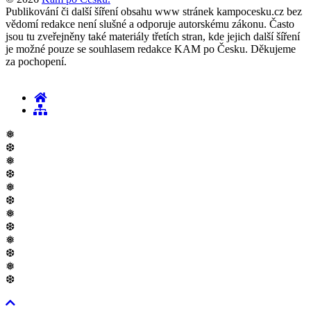
Publikování či další šíření obsahu www stránek kampocesku.cz bez
vědomí redakce není slušné a odporuje autorskému zákonu. Často
jsou tu zveřejněny také materiály třetích stran, kde jejich další šíření
je možné pouze se souhlasem redakce KAM po Česku. Děkujeme
za pochopení.
❅
❆
❅
❆
❅
❆
❅
❆
❅
❆
❅
❆