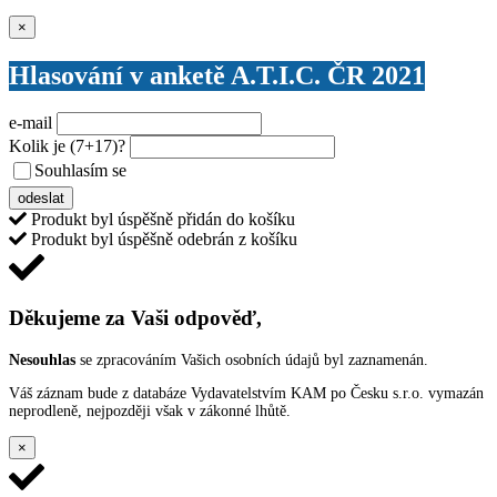
Zavřít
×
Hlasování v anketě A.T.I.C. ČR 2021
e-mail
Kolik je
(7+17)
?
Souhlasím se
VŠEOBECNÝMI PODMÍNKAMI ANKETY O CENY
odeslat
Produkt byl úspěšně přidán do košíku
Produkt byl úspěšně odebrán z košíku
Děkujeme za Vaši odpověď,
Nesouhlas
se zpracováním Vašich osobních údajů byl zaznamenán.
Váš záznam bude z databáze Vydavatelstvím KAM po Česku s.r.o. vymazán
neprodleně, nejpozději však v zákonné lhůtě.
×