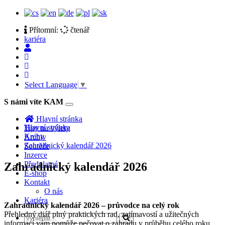
Přítomní:
čtenář
kariéra
Select Language
▼
S námi víte KAM
Toggle
navigation
Hlavní stránka
Hlavní stránka
Tipy na výlety
Knihy
Archiv
Zahradnický kalendář 2026
Soutěže
Inzerce
Předplatné
Zahradnický kalendář 2026
E-shop
Kontakt
O nás
Kariéra
Zahradnický kalendář 2026 – průvodce na celý rok
Přehledný diář plný praktických rad, zajímavostí a užitečných
informací vám pomůže pečovat o zahradu v průběhu celého roku.