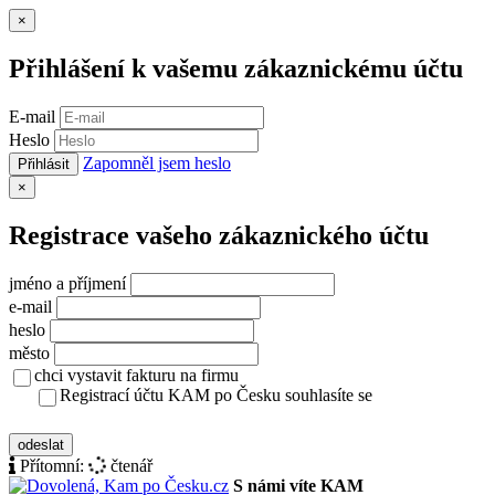
Zavřít
×
Přihlášení k vašemu zákaznickému účtu
E-mail
Heslo
Zapomněl jsem heslo
Přihlásit
Zavřít
×
Registrace vašeho zákaznického účtu
jméno a příjmení
e-mail
heslo
město
chci vystavit fakturu na firmu
Registrací účtu KAM po Česku souhlasíte se
zásady ochrany osobních údajů
odeslat
Přítomní:
čtenář
S námi víte KAM