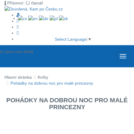
Přítomní:
čtenář
Select Language
▼
S námi víte KAM
Toggl
navig
Hlavní stránka
Knihy
Pohádky na dobrou noc pro malé princezny
POHÁDKY NA DOBROU NOC PRO MALÉ
PRINCEZNY