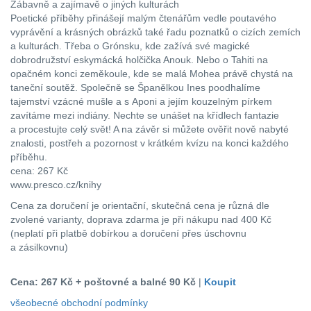
Zábavně a zajímavě o jiných kulturách
Poetické příběhy přinášejí malým čtenářům vedle poutavého
vyprávění a krásných obrázků také řadu poznatků o cizích zemích
a kulturách. Třeba o Grónsku, kde zažívá své magické
dobrodružství eskymácká holčička Anouk. Nebo o Tahiti na
opačném konci zeměkoule, kde se malá Mohea právě chystá na
taneční soutěž. Společně se Španělkou Ines poodhalíme
tajemství vzácné mušle a s Aponi a jejím kouzelným pírkem
zavítáme mezi indiány. Nechte se unášet na křídlech fantazie
a procestujte celý svět! A na závěr si můžete ověřit nově nabyté
znalosti, postřeh a pozornost v krátkém kvízu na konci každého
příběhu.
cena: 267 Kč
www.presco.cz/knihy
Cena za doručení je orientační, skutečná cena je různá dle
zvolené varianty, doprava zdarma je při nákupu nad 400 Kč
(neplatí při platbě dobírkou a doručení přes úschovnu
a zásilkovnu)
Cena: 267 Kč
+ poštovné a balné 90 Kč
|
Koupit
všeobecné obchodní podmínky