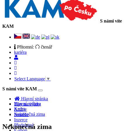
S námi víte
KAM
Přítomní:
čtenář
kariéra
Select Language
▼
S námi víte KAM
Toggle
navigation
Hlavní stránka
Hlavní stránka
Tipy na výlety
Knihy
Archiv
Nekonečná zima
Soutěže
Inzerce
Předplatné
Nekonečná zima
E-shop