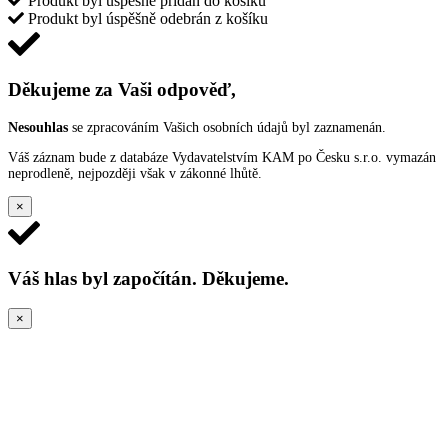
Produkt byl úspěšně přidán do košíku
Produkt byl úspěšně odebrán z košíku
Děkujeme za Vaši odpověď,
Nesouhlas
se zpracováním Vašich osobních údajů byl zaznamenán.
Váš záznam bude z databáze Vydavatelstvím KAM po Česku s.r.o. vymazán
neprodleně, nejpozději však v zákonné lhůtě.
×
Váš hlas byl započítán. Děkujeme.
×