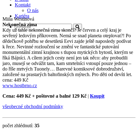
Kontakt
O nás
Kariéra
Miila Westinová
Nekonečná zima
Kdy už tahle nekonečná zima skončí? Je červen a celý kraj je
sevřený ledovým příkrovem. Nemá se snad planeta oteplovat?! Po
dědečkově pohřbu se desetiletá Eevi zajde ještě naposledy podívat
k řece. Nevinné rozloučení se změní ve fantastické putování
monumentální zimní krajinou s tlupou mytických bytostí, kterým se
říká Bájníci. A cílem jejich cesty není jen tak něco: aby probudili
jaro, musejí se odvážit tam, kam smrtelníci vstoupí pouze jednou –
do říše mrtvých Tuonely… Barevné komiksové dobrodružství,
založené na prastarých baltofinských mýtech. Pro děti od devíti let.
cena: 449 Kč
www.hostbrno.cz
Cena: 449 Kč
+ poštovné a balné 129 Kč
|
Koupit
všeobecné obchodní podmínky
počet zhlédnutí:
35