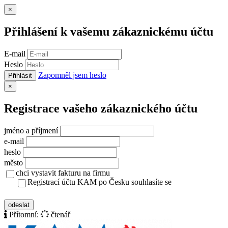
Zavřít
×
Přihlášení k vašemu zákaznickému účtu
E-mail
Heslo
Zapomněl jsem heslo
Přihlásit
Zavřít
×
Registrace vašeho zákaznického účtu
jméno a příjmení
e-mail
heslo
město
chci vystavit fakturu na firmu
Registrací účtu KAM po Česku souhlasíte se
zásady ochrany osobních údajů
odeslat
Přítomní:
čtenář