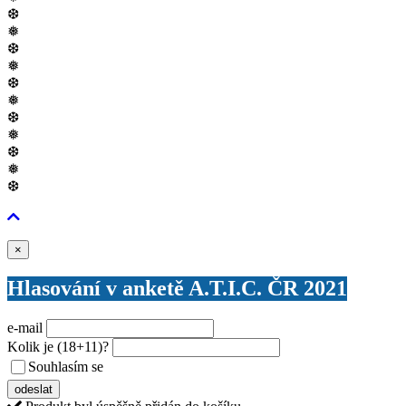
❆
❅
❆
❅
❆
❅
❆
❅
❆
❅
❆
Zavřít
×
Hlasování v anketě A.T.I.C. ČR 2021
e-mail
Kolik je
(18+11)
?
Souhlasím se
VŠEOBECNÝMI PODMÍNKAMI ANKETY O CENY
odeslat