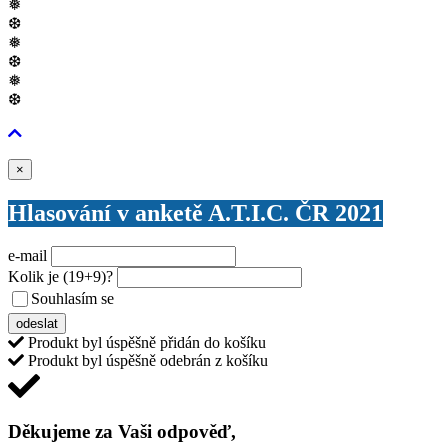
❅
❆
❅
❆
❅
❆
Zavřít
×
Hlasování v anketě A.T.I.C. ČR 2021
e-mail
Kolik je
(19+9)
?
Souhlasím se
VŠEOBECNÝMI PODMÍNKAMI ANKETY O CENY
odeslat
Produkt byl úspěšně přidán do košíku
Produkt byl úspěšně odebrán z košíku
Děkujeme za Vaši odpověď,