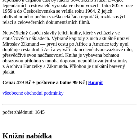
legendárních cestovatelů vyrazila ve dvou vozech Tatra 805 v roce
1959 a do Československa se vrátila roku 1964. Z jejich
obdivuhodného počinu vzešla celá řada reportáží, rozhlasových
relací a celovečerních dokumentárních filmů.
Neuvěřitelný úspěch slavily jejich knihy, které vycházely ve
stotisícových nákladech. Vybrané kapitoly z nich aktuálně upravil
Miroslav Zikmund — první cestu po Africe a Americe tedy nyní
doplňuje cesta druhá Asií a vytváří tak ucelené dvousvazkové dílo,
přesvědčivé svou nadčasovostí. Kniha je vybavena bohatou
obrazovou přílohou s mnoha doposud nepublikovanými snímky
z Archivu Hanzelky a Zikmunda. Přílohou je unikátní barevný
plakát.
Cena: 479 Kč
+ poštovné a balné 99 Kč
|
Koupit
všeobecné obchodní podmínky
počet zhlédnutí:
1645
Knižní nabídka