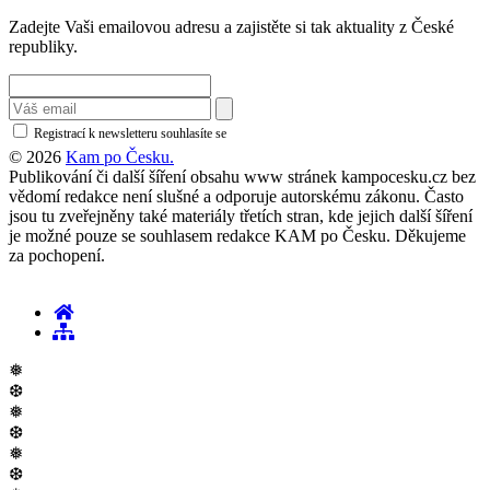
Zadejte Vaši emailovou adresu a zajistěte si tak aktuality z České
republiky.
Registrací k newsletteru souhlasíte se
zásadami ochrany osobních údajů
© 2026
Kam po Česku.
Publikování či další šíření obsahu www stránek kampocesku.cz bez
vědomí redakce není slušné a odporuje autorskému zákonu. Často
jsou tu zveřejněny také materiály třetích stran, kde jejich další šíření
je možné pouze se souhlasem redakce KAM po Česku. Děkujeme
za pochopení.
❅
❆
❅
❆
❅
❆