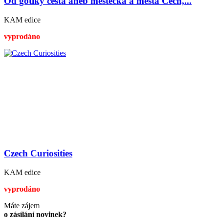
Od gotiky cesta aneb městečka a města Čech,...
KAM edice
vyprodáno
Czech Curiosities
KAM edice
vyprodáno
Máte zájem
o zásílání novinek?