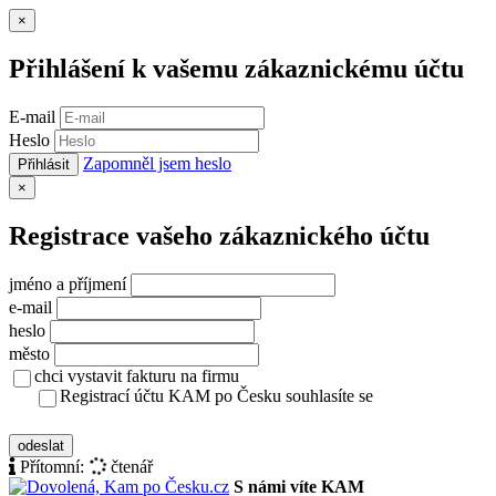
Zavřít
×
Přihlášení k vašemu zákaznickému účtu
E-mail
Heslo
Zapomněl jsem heslo
Přihlásit
Zavřít
×
Registrace vašeho zákaznického účtu
jméno a příjmení
e-mail
heslo
město
chci vystavit fakturu na firmu
Registrací účtu KAM po Česku souhlasíte se
zásady ochrany osobních údajů
odeslat
Přítomní:
čtenář
S námi víte KAM