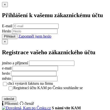
Zavřít
×
Přihlášení k vašemu zákaznickému účtu
E-mail
Heslo
Zapomněl jsem heslo
Přihlásit
Zavřít
×
Registrace vašeho zákaznického účtu
jméno a příjmení
e-mail
heslo
město
chci vystavit fakturu na firmu
Registrací účtu KAM po Česku souhlasíte se
zásady ochrany osobních údajů
odeslat
Přítomní:
čtenář
S námi víte KAM