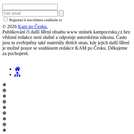
Registrací k newsletteru souhlasíte se
zásadami ochrany osobních údajů
© 2026
Kam po Česku.
Publikování či další šíření obsahu www stránek kampocesku.cz bez
vědomí redakce není slušné a odporuje autorskému zákonu. Často
jsou tu zveřejněny také materiály třetích stran, kde jejich další šíření
je možné pouze se souhlasem redakce KAM po Česku. Děkujeme
za pochopení.
❅
❆
❅
❆
❅
❆
❅
❆
❅