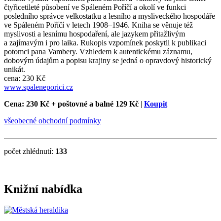
čtyřicetileté působení ve Spáleném Poříčí a okolí ve funkci
posledního správce velkostatku a lesního a mysliveckého hospodáře
ve Spáleném Poříčí v letech 1908–1946. Kniha se věnuje též
myslivosti a lesnímu hospodaření, ale jazykem přitažlivým
a zajímavým i pro laika. Rukopis vzpomínek poskytli k publikaci
potomci pana Vambery. Vzhledem k autentickému záznamu,
dobovým údajům a popisu krajiny se jedná o opravdový historický
unikát.
cena: 230 Kč
www.spaleneporici.cz
Cena: 230 Kč
+ poštovné a balné 129 Kč
|
Koupit
všeobecné obchodní podmínky
počet zhlédnutí:
133
Knižní nabídka