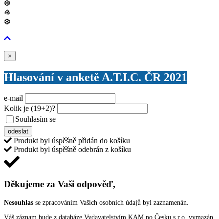
❆
❅
❆
Zavřít
×
Hlasování v anketě A.T.I.C. ČR 2021
e-mail
Kolik je
(19+2)
?
Souhlasím se
VŠEOBECNÝMI PODMÍNKAMI ANKETY O CENY
odeslat
Produkt byl úspěšně přidán do košíku
Produkt byl úspěšně odebrán z košíku
Děkujeme za Vaši odpověď,
Nesouhlas
se zpracováním Vašich osobních údajů byl zaznamenán.
Váš záznam bude z databáze Vydavatelstvím KAM po Česku s.r.o. vymazán