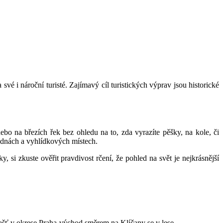
é i nároční turisté. Zajímavý cíl turistických výprav jsou historické
bo na březích řek bez ohledu na to, zda vyrazíte pěšky, na kole, či
lednách a vyhlídkových místech.
si zkuste ověřit pravdivost rčení, že pohled na svět je nejkrásnější
ť v okrese Praha­‑východ směrem na Klíčany se v lese...