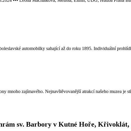
 Leona Machálková, Melissa, Elthin, UDG, Hudba Praha Band a dal
leslavské automobilky sahající až do roku 1895. Individuální prohlídk
ny mnoho zajímavého. Nejnavštěvovanější atrakcí našeho muzea je středo
hrám sv. Barbory v Kutné Hoře, Křivoklát,