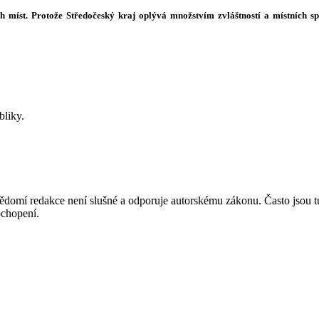
ých míst. Protože Středočeský kraj oplývá množstvím zvláštností a místních sp
bliky.
mí redakce není slušné a odporuje autorskému zákonu. Často jsou tu zve
chopení.