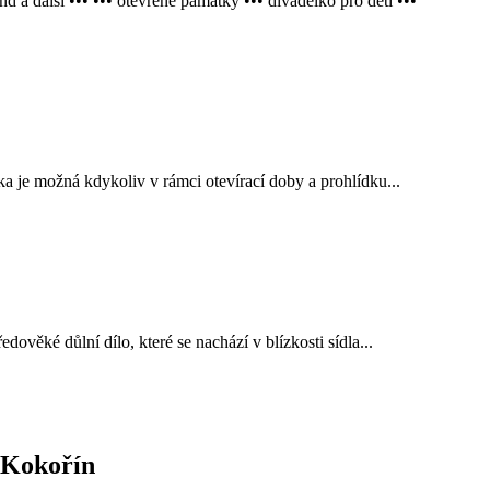
ší ••• ••• otevřené památky ••• divadélko pro děti •••
a je možná kdykoliv v rámci otevírací doby a prohlídku...
věké důlní dílo, které se nachází v blízkosti sídla...
 Kokořín