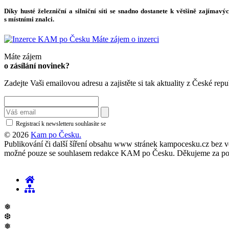
Díky husté železniční a silniční síti se snadno dostanete k většině zajímav
s místními znalci.
Máte zájem o inzerci
Máte zájem
o zásílání novinek?
Zadejte Vaši emailovou adresu a zajistěte si tak aktuality z České repu
Registrací k newsletteru souhlasíte se
zásadami ochrany osobních údajů
© 2026
Kam po Česku.
Publikování či další šíření obsahu www stránek kampocesku.cz bez vědo
možné pouze se souhlasem redakce KAM po Česku. Děkujeme za po
❅
❆
❅