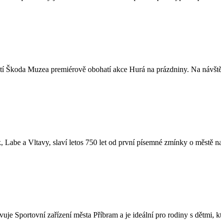
ostí Škoda Muzea premiérově obohatí akce Hurá na prázdniny. Na návšt
 Labe a Vltavy, slaví letos 750 let od první písemné zmínky o městě na
uje Sportovní zařízení města Příbram a je ideální pro rodiny s dětmi, kt