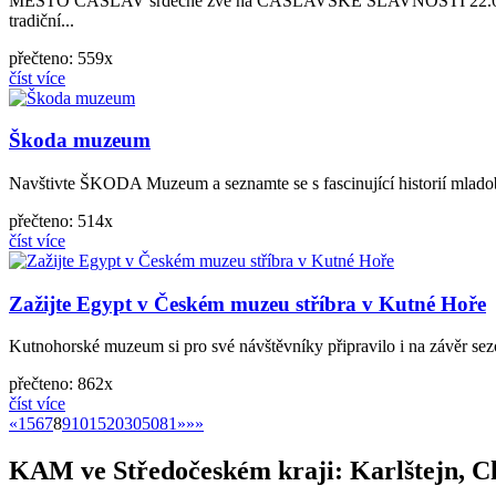
MĚSTO ČÁSLAV srdečně zve na ČÁSLAVSKÉ SLAVNOSTI 22.6.2024 •••
tradiční...
přečteno: 559x
číst více
Škoda muzeum
Navštivte ŠKODA Muzeum a seznamte se s fascinující historií mladobo
přečteno: 514x
číst více
Zažijte Egypt v Českém muzeu stříbra v Kutné Hoře
Kutnohorské muzeum si pro své návštěvníky připravilo i na závěr sezo
přečteno: 862x
číst více
«
»
«
1
5
6
7
8
9
10
15
20
30
50
81
»
»»
KAM ve Středočeském kraji: Karlštejn, C