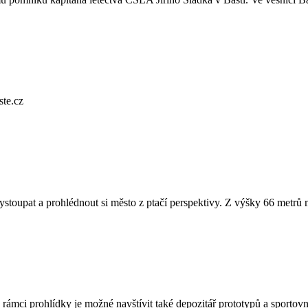
ste.cz
vystoupat a prohlédnout si město z ptačí perspektivy. Z výšky 66 metrů
ci prohlídky je možné navštívit také depozitář prototypů a sportovní