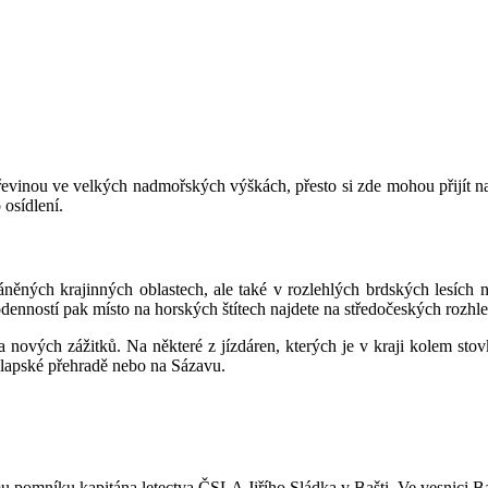
evinou ve velkých nadmořských výškách, přesto si zde mohou přijít na sv
 osídlení.
ěných krajinných oblastech, ale také v rozlehlých brdských lesích ne
odenností pak místo na horských štítech najdete na středočeských rozh
vých zážitků. Na některé z jízdáren, kterých je v kraji kolem stovky, 
Slapské přehradě nebo na Sázavu.
pomníku kapitána letectva ČSLA Jiřího Sládka v Bašti. Ve vesnici Baš