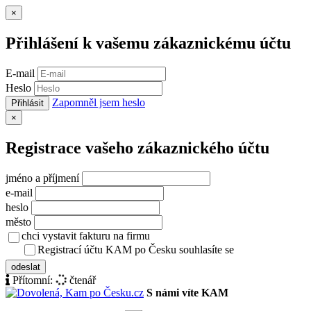
Zavřít
×
Přihlášení k vašemu zákaznickému účtu
E-mail
Heslo
Zapomněl jsem heslo
Přihlásit
Zavřít
×
Registrace vašeho zákaznického účtu
jméno a příjmení
e-mail
heslo
město
chci vystavit fakturu na firmu
Registrací účtu KAM po Česku souhlasíte se
zásady ochrany osob
odeslat
Přítomní:
čtenář
S námi víte KAM