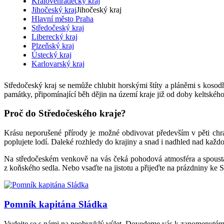
Královehradecký kraj
Jihočeský kraj
Jihočeský kraj
Hlavní město Praha
Středočeský kraj
Liberecký kraj
Plzeňský kraj
Ústecký kraj
Karlovarský kraj
Středočeský kraj se nemůže chlubit horskými štíty a pláněmi s kosodř
památky, připomínající běh dějin na území kraje již od doby keltského
Proč do Středočeského kraje?
Krásu neporušené přírody je možné obdivovat především v pěti chrán
poplujete lodí. Daleké rozhledy do krajiny a snad i nadhled nad každ
Na středočeském venkově na vás čeká pohodová atmosféra a spousta no
z koňského sedla. Nebo vsaďte na jistotu a přijeďte na prázdniny ke 
Pomník kapitána Sládka
Vydejte se s námi na neobvyklý výlet. Dovedeme vás k zapomenutému 