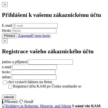
Zavřít
×
Přihlášení k vašemu zákaznickému účtu
E-mail
Heslo
Zapomněl jsem heslo
Přihlásit
Zavřít
×
Registrace vašeho zákaznického účtu
jméno a příjmení
e-mail
heslo
město
chci vystavit fakturu na firmu
Registrací účtu KAM po Česku souhlasíte se
zásady ochrany osobních údajů
odeslat
Přítomní:
čtenář
S námi víte KAM