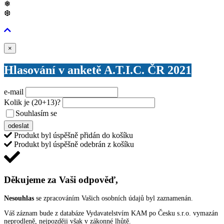
❅
❆
Zavřít
×
Hlasování v anketě A.T.I.C. ČR 2021
e-mail
Kolik je
(20+13)
?
Souhlasím se
VŠEOBECNÝMI PODMÍNKAMI ANKETY O CENY
odeslat
Produkt byl úspěšně přidán do košíku
Produkt byl úspěšně odebrán z košíku
Děkujeme za Vaši odpověď,
Nesouhlas
se zpracováním Vašich osobních údajů byl zaznamenán.
Váš záznam bude z databáze Vydavatelstvím KAM po Česku s.r.o. vymazán
neprodleně, nejpozději však v zákonné lhůtě.