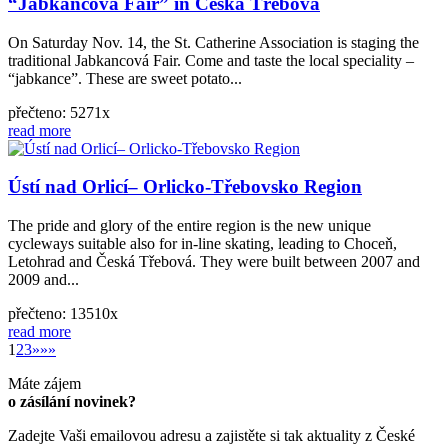
“Jabkancová Fair” in Česká Třebová
On Saturday Nov. 14, the St. Catherine Association is staging the
traditional Jabkancová Fair. Come and taste the local speciality –
“jabkance”. These are sweet potato...
přečteno: 5271x
read more
Ústí nad Orlicí– Orlicko-Třebovsko Region
The pride and glory of the entire region is the new unique
cycleways suitable also for in-line skating, leading to Choceň,
Letohrad and Česká Třebová. They were built between 2007 and
2009 and...
přečteno: 13510x
read more
»
1
2
3
»
»»
Máte zájem
o zásílání novinek?
Zadejte Vaši emailovou adresu a zajistěte si tak aktuality z České