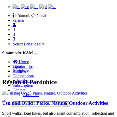
Přítomní:
čtenář
kariéra
Select Language
▼
S námi víte KAM
Toggle
navigation
Home
Home
Tips for trips
Pardubice
Archive
Competitions
Advertisements
Region of Pardubice
Subscription
Contact
About Us
Ústí nad Orlicí: Parks. Nature. Outdoor Activities
Short walks, long hikes, but also silent contemplation, reflection and