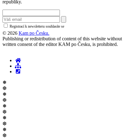
republiky.
Registrací k newsletteru souhlasíte se
zásadami ochrany osobních údajů
© 2026
Kam po Česku.
Publishing or redistribution of content of this website without
written consent of the editor KAM po Česku, is prohibited.
❅
❆
❅
❆
❅
❆
❅
❆
❅
❆