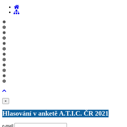
❅
❆
❅
❆
❅
❆
❅
❆
❅
❆
❅
❆
Zavřít
×
Hlasování v anketě A.T.I.C. ČR 2021
e-mail