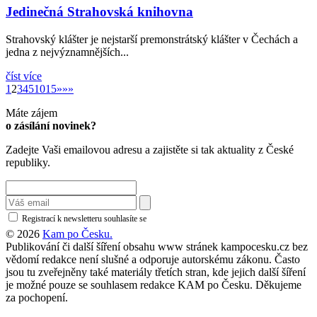
Jedinečná Strahovská knihovna
Strahovský klášter je nejstarší premonstrátský klášter v Čechách a
jedna z nejvýznamnějších...
číst více
»
1
2
3
4
5
10
15
»
»»
Máte zájem
o zásílání novinek?
Zadejte Vaši emailovou adresu a zajistěte si tak aktuality z České
republiky.
Registrací k newsletteru souhlasíte se
zásadami ochrany osobních údajů
© 2026
Kam po Česku.
Publikování či další šíření obsahu www stránek kampocesku.cz bez
vědomí redakce není slušné a odporuje autorskému zákonu. Často
jsou tu zveřejněny také materiály třetích stran, kde jejich další šíření
je možné pouze se souhlasem redakce KAM po Česku. Děkujeme
za pochopení.