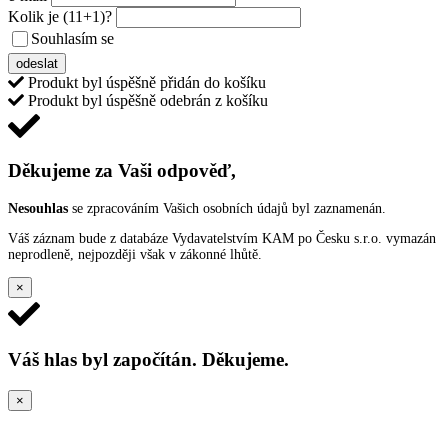
Kolik je
(11+1)
?
Souhlasím se
VŠEOBECNÝMI PODMÍNKAMI ANKETY O CENY
odeslat
Produkt byl úspěšně přidán do košíku
Produkt byl úspěšně odebrán z košíku
Děkujeme za Vaši odpověď,
Nesouhlas
se zpracováním Vašich osobních údajů byl zaznamenán.
Váš záznam bude z databáze Vydavatelstvím KAM po Česku s.r.o. vymazán
neprodleně, nejpozději však v zákonné lhůtě.
×
Váš hlas byl započítán. Děkujeme.
×