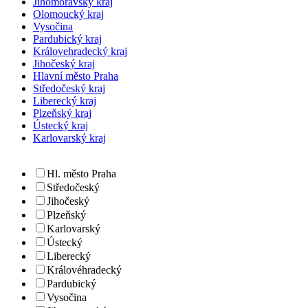
Jihomoravský kraj
Olomoucký kraj
Vysočina
Pardubický kraj
Královehradecký kraj
Jihočeský kraj
Hlavní město Praha
Středočeský kraj
Liberecký kraj
Plzeňský kraj
Ústecký kraj
Karlovarský kraj
Hl. město Praha
Středočeský
Jihočeský
Plzeňský
Karlovarský
Ústecký
Liberecký
Královéhradecký
Pardubický
Vysočina