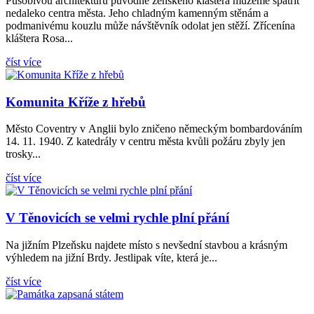
Působivou architekturu původně ženského kláštera můžeme spatřit
nedaleko centra města. Jeho chladným kamenným stěnám a
podmanivému kouzlu může návštěvník odolat jen stěží. Zřícenína
kláštera Rosa...
číst více
Komunita Kříže z hřebů
Město Coventry v Anglii bylo zničeno německým bombardováním
14. 11. 1940. Z katedrály v centru města kvůli požáru zbyly jen
trosky...
číst více
V Těnovicích se velmi rychle plní přání
Na jižním Plzeňsku najdete místo s nevšední stavbou a krásným
výhledem na jižní Brdy. Jestlipak víte, která je...
číst více