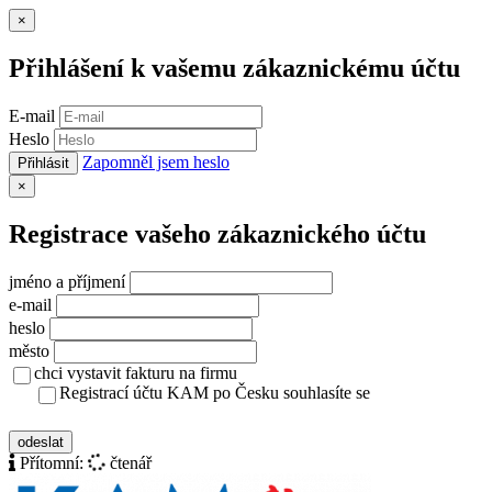
Zavřít
×
Přihlášení k vašemu zákaznickému účtu
E-mail
Heslo
Zapomněl jsem heslo
Přihlásit
Zavřít
×
Registrace vašeho zákaznického účtu
jméno a příjmení
e-mail
heslo
město
chci vystavit fakturu na firmu
Registrací účtu KAM po Česku souhlasíte se
zásady ochrany osobních údajů
odeslat
Přítomní:
čtenář