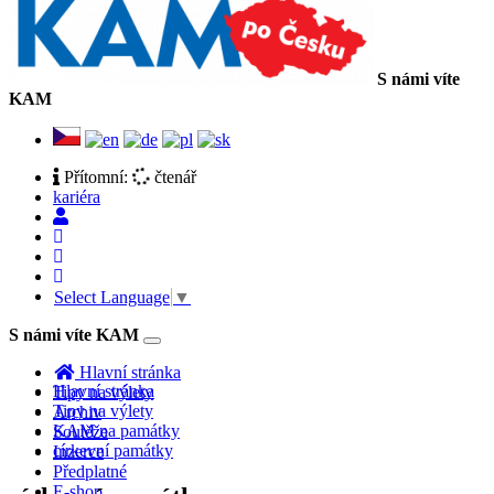
S námi víte
KAM
Přítomní:
čtenář
kariéra
Select Language
▼
S námi víte KAM
Toggle
navigation
Hlavní stránka
Hlavní stránka
Tipy na výlety
Tipy na výlety
Archiv
KAM na památky
Soutěže
církevní památky
Inzerce
Předplatné
E-shop