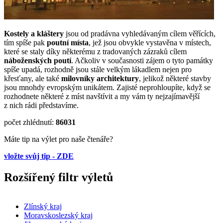
Kostely a kláštery
jsou od pradávna vyhledávaným cílem věřících,
tím spíše pak
poutní místa
, jež jsou obvykle vystavěna v místech,
které se staly díky některému z tradovaných zázraků cílem
náboženských poutí
. Ačkoliv v současnosti zájem o tyto památky
spíše upadá, rozhodně jsou stále velkým lákadlem nejen pro
křesťany, ale také
milovníky architektury
, jelikož některé stavby
jsou mnohdy evropským unikátem. Zajisté neprohloupíte, když se
rozhodnete některé z míst navštívit a my vám ty nejzajímavější
z nich rádi představíme.
počet zhlédnutí:
86031
Máte tip na výlet pro naše čtenáře?
vložte svůj tip - ZDE
Rozšířený filtr výletů
Zlínský kraj
Moravskoslezský kraj