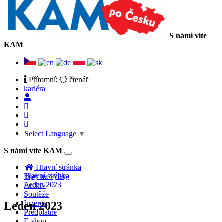
S námi víte
KAM
Přítomní:
čtenář
kariéra
Select Language
▼
S námi víte KAM
Toggle
navigation
Hlavní stránka
Hlavní stránka
Tipy na výlety
Leden 2023
Archiv
Soutěže
Inzerce
Leden 2023
Předplatné
E-shop