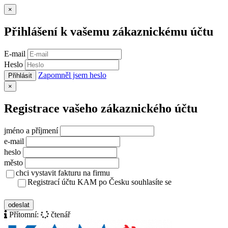
Zavřít
×
Přihlášení k vašemu zákaznickému účtu
E-mail
Heslo
Zapomněl jsem heslo
Přihlásit
Zavřít
×
Registrace vašeho zákaznického účtu
jméno a příjmení
e-mail
heslo
město
chci vystavit fakturu na firmu
Registrací účtu KAM po Česku souhlasíte se
zásady ochrany osobních údajů
odeslat
Přítomní:
čtenář