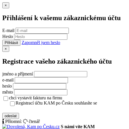
Zavřít
×
Přihlášení k vašemu zákaznickému účtu
E-mail
Heslo
Zapomněl jsem heslo
Přihlásit
Zavřít
×
Registrace vašeho zákaznického účtu
jméno a příjmení
e-mail
heslo
město
chci vystavit fakturu na firmu
Registrací účtu KAM po Česku souhlasíte se
zásady ochrany osobních údajů
odeslat
Přítomní:
čtenář
S námi víte KAM