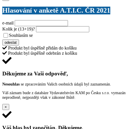
Hlasování v anketě A.T.I.C. ČR 2021
e-mail
Kolik je
(13+19)
?
Souhlasím se
VŠEOBECNÝMI PODMÍNKAMI ANKETY O CENY
odeslat
Produkt byl úspěšně přidán do košíku
Produkt byl úspěšně odebrán z košíku
Děkujeme za Vaši odpověď,
Nesouhlas
se zpracováním Vašich osobních údajů byl zaznamenán.
Váš záznam bude z databáze Vydavatelstvím KAM po Česku s.r.o. vymazán
neprodleně, nejpozději však v zákonné lhůtě.
×
Váš hlas byl započítán. Děkujeme.