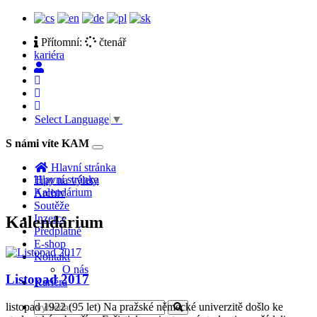
Přítomní:
čtenář
kariéra
Select Language
▼
S námi víte KAM
Toggle
navigation
Hlavní stránka
Hlavní stránka
Tipy na výlety
Kalendárium
Archiv
Soutěže
Inzerce
Kalendárium
Předplatné
E-shop
Kontakt
O nás
Listopad 2017
Kariéra
listopad 1922 (95 let) Na pražské německé univerzitě došlo ke