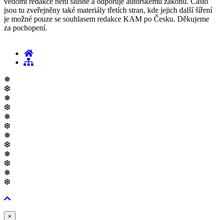
vědomí redakce není slušné a odporuje autorskému zákonu. Často
jsou tu zveřejněny také materiály třetích stran, kde jejich další šíření
je možné pouze se souhlasem redakce KAM po Česku. Děkujeme
za pochopení.
❅
❆
❅
❆
❅
❆
❅
❆
❅
❆
❅
❆
Zavřít
×