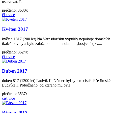
ustavovat. Po...
přečteno: 3630x
číst více
Květen 2017
květen 1817 (200 let) Na Varnsdorfsku vypukly nepokoje domácích
tkalců bavlny a bylo založeno hnutí na obranu „bosých“ (tzv....
přečteno: 3624x
číst více
Duben 2017
duben 817 (1200 let) Ludvík II. Němec byl synem císaře říše římské
Ludvíka I. Pobožného, od kterého mu byla...
přečteno: 3537x
číst více
Březen 2017