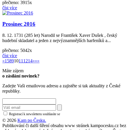
přečteno: 3915x
číst více
Prosinec 2016
8. 12. 1731 (285 let) Narodil se František Xaver Dušek , český
hudební skladatel a jeden z nejvýznamnějších harfeníků a...
přečteno: 5042x
číst více
«
»
«
1
5
8
9
10
11
12
14
»
»»
Máte zájem
o zásílání novinek?
Zadejte Vaši emailovou adresu a zajistěte si tak aktuality z České
republiky.
Registrací k newsletteru souhlasíte se
zásadami ochrany osobních údajů
© 2026
Kam po Česku.
Publikování či další šíření obsahu www stránek kampocesku.cz bez