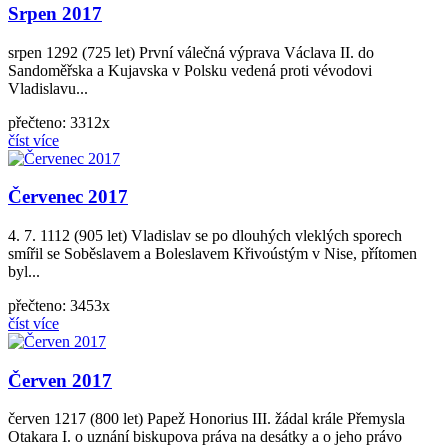
Srpen 2017
srpen 1292 (725 let) První válečná výprava Václava II. do
Sandoměřska a Kujavska v Polsku vedená proti vévodovi
Vladislavu...
přečteno: 3312x
číst více
Červenec 2017
4. 7. 1112 (905 let) Vladislav se po dlouhých vleklých sporech
smířil se Soběslavem a Boleslavem Křivoústým v Nise, přítomen
byl...
přečteno: 3453x
číst více
Červen 2017
červen 1217 (800 let) Papež Honorius III. žádal krále Přemysla
Otakara I. o uznání biskupova práva na desátky a o jeho právo