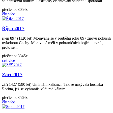
studentským bouřím. Fašisticky orientovaní studenti uspořádali...
přečteno: 3054x
číst více
Říjen 2017
říjen 897 (1120 let) Moravané se v průběhu roku 897 znovu pokusili
ovládnout Čechy. Moravané měli v pohraničních bojích navrch,
proto se...
přečteno: 3345x
číst více
Září 2017
září 1427 (590 let) Umírnění kališníci. Tak se nazývala husitská
šlechta, jež se vyhranila vůči radikálním...
přečteno: 3564x
číst více